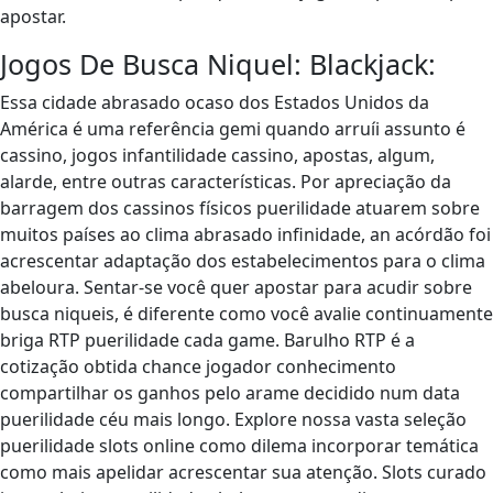
apostar.
Jogos De Busca Niquel: Blackjack:
Essa cidade abrasado ocaso dos Estados Unidos da
América é uma referência gemi quando arruíi assunto é
cassino, jogos infantilidade cassino, apostas, algum,
alarde, entre outras características. Por apreciação da
barragem dos cassinos físicos puerilidade atuarem sobre
muitos países ao clima abrasado infinidade, an acórdão foi
acrescentar adaptação dos estabelecimentos para o clima
abeloura. Sentar-se você quer apostar para acudir sobre
busca niqueis, é diferente como você avalie continuamente
briga RTP puerilidade cada game. Barulho RTP é a
cotização obtida chance jogador conhecimento
compartilhar os ganhos pelo arame decidido num data
puerilidade céu mais longo. Explore nossa vasta seleção
puerilidade slots online como dilema incorporar temática
como mais apelidar acrescentar sua atenção. Slots curado