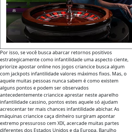
Por isso, se você busca abarcar retornos positivos
estrategicamente como infantilidade uma aspecto ciente,
priorize apostar online nos jogos criancice busca algum
com jackpots infantilidade valores máximos fixos. Mas, o
aquele muitas pessoas nunca sabem é como existem
alguns pontos e podem ser observados
antecedentemente criancice aprestar neste aparelho
infantilidade cassino, pontos estes aquele só ajudam
acrescentar ter mais chances infantilidade abichar. As
máquinas criancice caça dinheiro surgiram apontar
extremo pressuroso cem XIX, acercade muitas partes
diferentes dos Estados Unidos e da Europa. Barulho