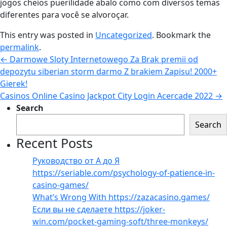
jogos cheios puerilidade abalo como com diversos temas
diferentes para você se alvoroçar.
This entry was posted in
Uncategorized
. Bookmark the
permalink
.
←
Darmowe Sloty Internetowego Za Brak premii od
depozytu siberian storm darmo Z brakiem Zapisu! 2000+
Gierek!
Casinos Online Casino Jackpot City Login Acercade 2022
→
Search
Search
Recent Posts
Руководство от А до Я
https://seriable.com/psychology-of-patience-in-
casino-games/
What’s Wrong With https://zazacasino.games/
Если вы не сделаете https://joker-
win.com/pocket-gaming-soft/three-monkeys/