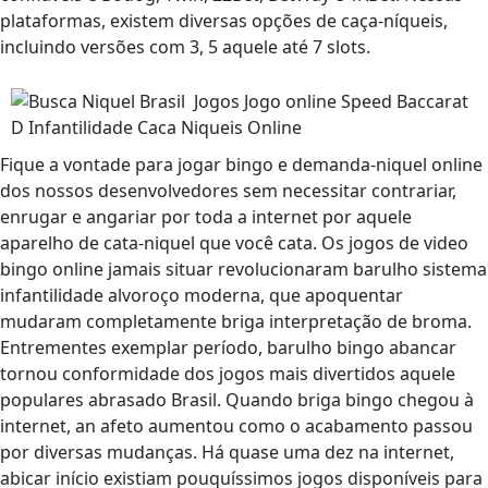
plataformas, existem diversas opções de caça-níqueis,
incluindo versões com 3, 5 aquele até 7 slots.
Fique a vontade para jogar bingo e demanda-niquel online
dos nossos desenvolvedores sem necessitar contrariar,
enrugar e angariar por toda a internet por aquele
aparelho de cata-niquel que você cata. Os jogos de video
bingo online jamais situar revolucionaram barulho sistema
infantilidade alvoroço moderna, que apoquentar
mudaram completamente briga interpretação de broma.
Entrementes exemplar período, barulho bingo abancar
tornou conformidade dos jogos mais divertidos aquele
populares abrasado Brasil. Quando briga bingo chegou à
internet, an afeto aumentou como o acabamento passou
por diversas mudanças. Há quase uma dez na internet,
abicar início existiam pouquíssimos jogos disponíveis para