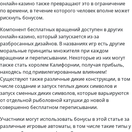
онлайн-казино также превращают это в ограничение
по времени, в течение которого человек вполне может
рискнуть бонусом.
Компонент бесплатных вращений доступен в других
онлайн-казино, который запускается из-за
разбросанных дизайнов. В названиях игр есть другие
моральные принципы множителя при каждом
вращении и переписывании. Некоторые из них могут
также стать королем Калифорнии, получая прибыль,
находясь под привилегированным влиянием!
Существуют также различные дикие конструкции, в том
числе создание и запуск теплых диких символов и
запуск сменных диких символов, которые варьируются
от отдельной рыболовной катушки до новой в
совершенно бесплатном переписывании.
Участники могут использовать бонусы в этой статье за ​​
различные игровые автоматы, в том числе такие типы у