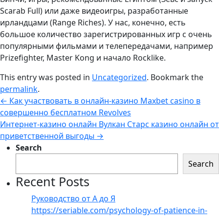
Scarab Full) или даже видеоигры, разработанные
ирландцами (Range Riches). У нас, конечно, есть
большое количество зарегистрированных игр с очень
популярными фильмами и телепередачами, например
Prizefighter, Master Kong и начало Rocklike.
This entry was posted in
Uncategorized
. Bookmark the
permalink
.
←
Как участвовать в онлайн-казино Maxbet casino в
совершенно бесплатном Revolves
Интернет-казино онлайн Вулкан Старс казино онлайн от
приветственной выгоды
→
Search
Search
Recent Posts
Руководство от А до Я
https://seriable.com/psychology-of-patience-in-