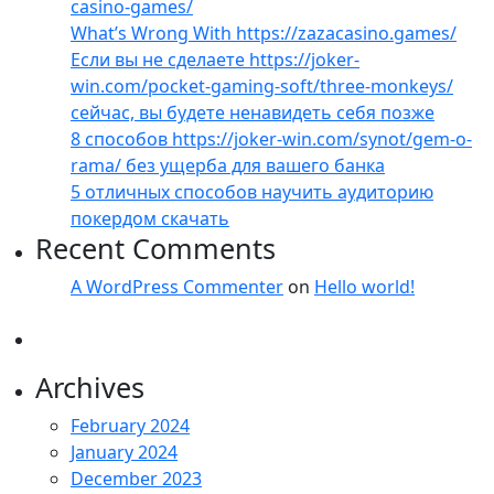
casino-games/
What’s Wrong With https://zazacasino.games/
Если вы не сделаете https://joker-
win.com/pocket-gaming-soft/three-monkeys/
сейчас, вы будете ненавидеть себя позже
8 способов https://joker-win.com/synot/gem-o-
rama/ без ущерба для вашего банка
5 отличных способов научить аудиторию
покердом скачать
Recent Comments
A WordPress Commenter
on
Hello world!
Archives
February 2024
January 2024
December 2023