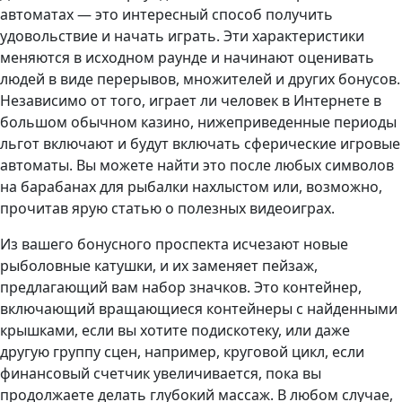
автоматах — это интересный способ получить
удовольствие и начать играть. Эти характеристики
меняются в исходном раунде и начинают оценивать
людей в виде перерывов, множителей и других бонусов.
Независимо от того, играет ли человек в Интернете в
большом обычном казино, нижеприведенные периоды
льгот включают и будут включать сферические игровые
автоматы. Вы можете найти это после любых символов
на барабанах для рыбалки нахлыстом или, возможно,
прочитав ярую статью о полезных видеоиграх.
Из вашего бонусного проспекта исчезают новые
рыболовные катушки, и их заменяет пейзаж,
предлагающий вам набор значков. Это контейнер,
включающий вращающиеся контейнеры с найденными
крышками, если вы хотите подискотеку, или даже
другую группу сцен, например, круговой цикл, если
финансовый счетчик увеличивается, пока вы
продолжаете делать глубокий массаж. В любом случае,