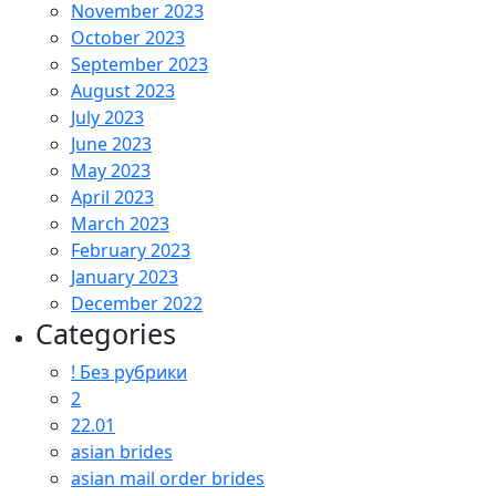
November 2023
October 2023
September 2023
August 2023
July 2023
June 2023
May 2023
April 2023
March 2023
February 2023
January 2023
December 2022
Categories
! Без рубрики
2
22.01
asian brides
asian mail order brides