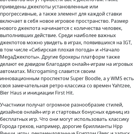
приведены джекпоты установленные или
прогрессивные, а также элемент для каждой ставки
включает в себя новое игровое пространство. Размер
нового джекпота начинается с количества человек,
выполнивших действие. Среди наиболее важных
джекпотов можно увидеть в играх, появившихся на IGT,
в том числе «Сибирская плохая погода» и «Начало
MegaДжекпоты». Другие брокеры платформ также
делают ее дэвидом благодаря онлайн-играм на игровых
автоматах. Microgaming славится своим
инновационным проспектом Super Boodle, а у WMS есть
своя замечательная ретро-классика со времен Yahtzee,
Bier Haus и инициации First Hit.
Участники получат огромное разнообразие стилей,
дизайнов онлайн-игр и стартовых бонусных единиц из
бесплатных игр. Что они могут использовать классику
Города грехов, например, дорогие бриллианты Нрр
Винчи, игры, рекомендованные Египтом (Зевс и запуск