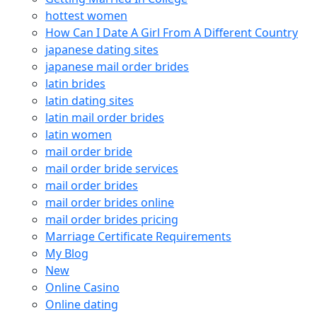
hottest women
How Can I Date A Girl From A Different Country
japanese dating sites
japanese mail order brides
latin brides
latin dating sites
latin mail order brides
latin women
mail order bride
mail order bride services
mail order brides
mail order brides online
mail order brides pricing
Marriage Certificate Requirements
My Blog
New
Online Casino
Online dating