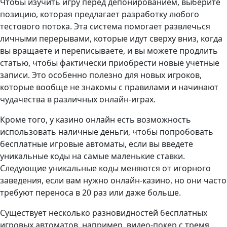
Чтобы изучить игру перед депонированием, выберите
позицию, которая предлагает разработку любого
тестового потока. Эта система помогает развлечься
личными перерывами, которые идут сверху вниз, когда
вы вращаете и переписываете, и вы можете продлить
статью, чтобы фактически приобрести новые учетные
записи. Это особенно полезно для новых игроков,
которые вообще не знакомы с правилами и начинают
чудачества в различных онлайн-играх.
Кроме того, у казино онлайн есть возможность
использовать наличные деньги, чтобы попробовать
бесплатные игровые автоматы, если вы введете
уникальные коды на самые маленькие ставки.
Следующие уникальные коды меняются от игорного
заведения, если вам нужно онлайн-казино, но они часто
требуют переноса в 20 раз или даже больше.
Существует несколько разновидностей бесплатных
игровых автоматов, например, видео-покер с тремя