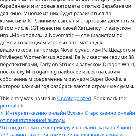
барабанами и игровые автоматы с пятью барабанами
для кино. Многие из них будут различаться по
комиссиям RTP, линиям выплат и стартовым джекпотам.
В том числе, IGT известна своей Хатшепсут и запуском
игр «Монополия», а Novomatic — специалистом по
девяти коллекциям игровых автоматов для
видеопокера, например, Novel с участием Ра Щедрого и
Privileged Women’ersus Appeal. Bally известен своими 88
перспективами, Early on Struck и запуском Dragon Whirl,
поскольку Microgaming наиболее известна своим
собственным современным раундом Super Boodle, в
котором каждый год разбрасываются огромные суммы.
This entry was posted in
Uncategorized
. Bookmark the
permalink
.
←
Интернет-казино онлайн Вулкан Старс казино онлайн
от приветственной выгоды
Что подготовиться к приходу из онлайн- казино Азино
777 казино Позиция комиссии на реальные деньги
→