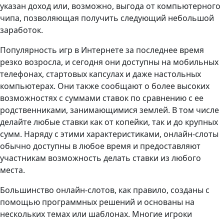
указан доход или, возможно, выгода от компьютерного
чипа, позволяющая получить следующий небольшой
заработок.
Популярность игр в Интернете за последнее время
резко возросла, и сегодня они доступны на мобильных
телефонах, стартовых капсулах и даже настольных
компьютерах. Они также сообщают о более высоких
возможностях с суммами ставок по сравнению с ее
родственниками, занимающимися землей. В том числе
делайте любые ставки как от копейки, так и до крупных
сумм. Наряду с этими характеристиками, онлайн-слоты
обычно доступны в любое время и предоставляют
участникам возможность делать ставки из любого
места.
Большинство онлайн-слотов, как правило, созданы с
помощью программных решений и основаны на
нескольких темах или шаблонах. Многие игроки