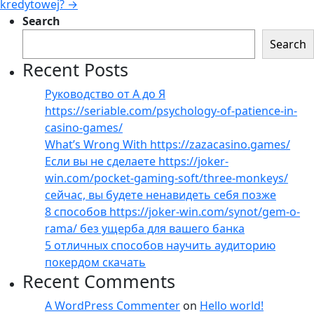
kredytowej?
→
Search
Search
Recent Posts
Руководство от А до Я
https://seriable.com/psychology-of-patience-in-
casino-games/
What’s Wrong With https://zazacasino.games/
Если вы не сделаете https://joker-
win.com/pocket-gaming-soft/three-monkeys/
сейчас, вы будете ненавидеть себя позже
8 способов https://joker-win.com/synot/gem-o-
rama/ без ущерба для вашего банка
5 отличных способов научить аудиторию
покердом скачать
Recent Comments
A WordPress Commenter
on
Hello world!