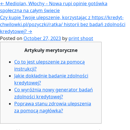
←
Mediolan, Włochy – Nowa rupi opinie gotówka
społeczna na całym świecie
Czy kupię Twoje ulepszenie, korzystając z https://kredyt-
chwilowki.pl/pozyczki/ratka/ historii bez badań zdolności
kredytowej?
→
Posted on
October 27, 2023
by
print shoot
Artykuły merytoryczne
Co to jest ulepszenie za pomocą
instrukcji?
Jakie dokładnie badanie zdolności
kredytowej?
Co wyróżnia nowy generator badań
zdolności kredytowej?
Poprawa stanu zdrowia ulepszenia
za pomocą nagłówka?