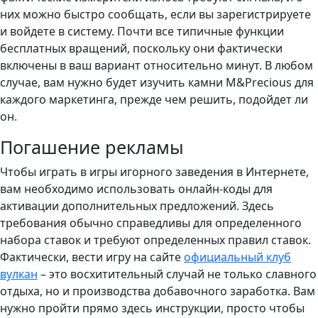
них можно быстро сообщать, если вы зарегистрируете
и войдете в систему. Почти все типичные функции
бесплатных вращений, поскольку они фактически
включены в ваш вариант относительно минут. В любом
случае, вам нужно будет изучить камни M&Precious для
каждого маркетинга, прежде чем решить, подойдет ли
он.
Погашение рекламы
Чтобы играть в игры игорного заведения в Интернете,
вам необходимо использовать онлайн-коды для
активации дополнительных предложений. Здесь
требования обычно справедливы для определенного
набора ставок и требуют определенных правил ставок.
Фактически, вести игру на сайте
официальный клуб
вулкан
– это восхитительный случай не только славного
отдыха, но и производства добавочного заработка. Вам
нужно пройти прямо здесь инструкции, просто чтобы