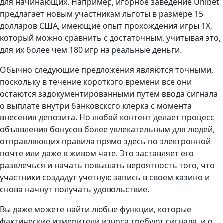
для начинающих. Например, игорное заведение Unibet
предлагает новым участникам льготы в размере 15
долларов США, имеющие опыт прохождения игры 1X,
который можно сравнить с достаточным, учитывая это,
для их более чем 180 игр на реальные деньги.
Обычно следующие предложения являются точными,
поскольку в течение короткого времени все они
остаются задокументированными путем ввода сигнала
о выплате внутри банковского клерка с момента
внесения депозита. Но любой контент делает процесс
объявления бонусов более увлекательным для людей,
отправляющих правила прямо здесь по электронной
почте или даже в живом чате. Это заставляет его
развлечься и начать повышать вероятность того, что
участники создадут учетную запись в своем казино и
снова начнут получать удовольствие.
Вы даже можете найти любые функции, которые
фактические измерители износа требуют сигнала, и о