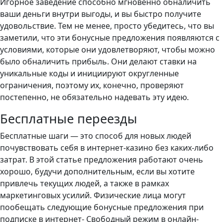
Игорное заведение способно мгновенно обналичить
ваши деньги внутри выгоды, и вы быстро получите
удовольствие. Тем не менее, просто убедитесь, что вы
заметили, что эти бонусные предложения появляются с
условиями, которые они удовлетворяют, чтобы можно
было обналичить прибыль. Они делают ставки на
уникальные коды и инициируют округленные
ограничения, поэтому их, конечно, проверяют
постепенно, не обязательно надевать эту идею.
Бесплатные переезды
Бесплатные шаги — это способ для новых людей
почувствовать себя в интернет-казино без каких-либо
затрат. В этой статье предложения работают очень
хорошо, будучи дополнительным, если вы хотите
привлечь текущих людей, а также в рамках
маркетинговых усилий. Физические лица могут
пообещать следующие бонусные предложения при
подписке в интернет- Свободный режим в онлайн-