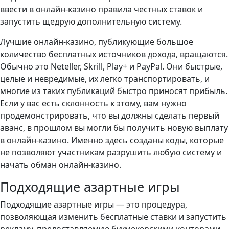
ввести в онлайн-казино правила честных ставок и
запустить щедрую дополнительную систему.
Лучшие онлайн-казино, публикующие большое
количество бесплатных источников дохода, вращаются.
Обычно это Neteller, Skrill, Play+ и PayPal. Они быстрые,
целые и невредимые, их легко транспортировать, и
многие из таких публикаций быстро приносят прибыль.
Если у вас есть склонность к этому, вам нужно
продемонстрировать, что вы должны сделать первый
аванс, в прошлом вы могли бы получить новую выплату
в онлайн-казино. Именно здесь созданы коды, которые
не позволяют участникам разрушить любую систему и
начать обман онлайн-казино.
Подходящие азартные игры
Подходящие азартные игры — это процедура,
позволяющая изменить бесплатные ставки и запустить