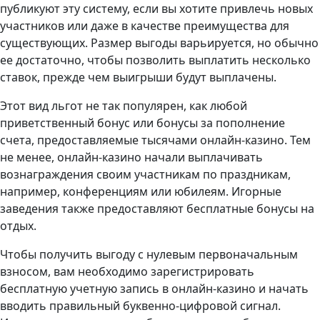
публикуют эту систему, если вы хотите привлечь новых
участников или даже в качестве преимущества для
существующих. Размер выгоды варьируется, но обычно
ее достаточно, чтобы позволить выплатить несколько
ставок, прежде чем выигрыши будут выплачены.
Этот вид льгот не так популярен, как любой
приветственный бонус или бонусы за пополнение
счета, предоставляемые тысячами онлайн-казино. Тем
не менее, онлайн-казино начали выплачивать
вознаграждения своим участникам по праздникам,
например, конференциям или юбилеям. Игорные
заведения также предоставляют бесплатные бонусы на
отдых.
Чтобы получить выгоду с нулевым первоначальным
взносом, вам необходимо зарегистрировать
бесплатную учетную запись в онлайн-казино и начать
вводить правильный буквенно-цифровой сигнал.