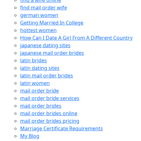
find a wife online
find mail order wife
german women
Getting Married In College
hottest women
How Can I Date A Girl From A Different Country
japanese dating sites
japanese mail order brides
latin brides
latin dating sites
latin mail order brides
latin women
mail order bride
mail order bride services
mail order brides
mail order brides online
mail order brides pricing
Marriage Certificate Requirements
My Blog