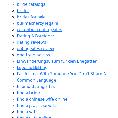
bride catalogs
brides
brides for sale
bukmacherzy legalni
colombian dating sites
Dating A Foreigner
dating reviews
dating sites review
dog training tips
Einwanderungsvisum für den Ehegatten
Esports Betting
Fall In Love With Someone You Don't Share A
Common Language
filipino dating sites
find a bride
find a chinese wife online
find a japanese wife
find a wife