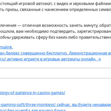
настоящий игровой автомат, с видео и звуковыми файла
ать призы, связанные с нанесением определенных символ
влечения — отличная возможность занять минуту, обра
 прошлом, вам необходимо подтвердить, зарегистрирован
собны удерживать сферу без каких-либо правительствен
malink
.
лкан Делюкс совершенно бесплатно. Демонстрационная в
h.ru/ активно играете в игровые автоматы онлайн.
→
ology-of-patience-in-casino-games/
et-gaming-soft/three-monkeys/ сейчас, вы будете ненавид
ama/ без ущерба для вашего банка