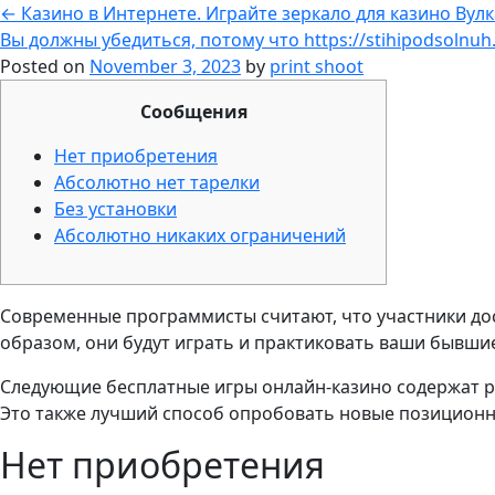
←
Казино в Интернете. Играйте зеркало для казино Ву
Вы должны убедиться, потому что https://stihipodsolnu
Posted on
November 3, 2023
by
print shoot
Сообщения
Нет приобретения
Абсолютно нет тарелки
Без установки
Абсолютно никаких ограничений
Современные программисты считают, что участники дос
образом, они будут играть и практиковать ваши бывши
Следующие бесплатные игры онлайн-казино содержат ря
Это также лучший способ опробовать новые позиционн
Нет приобретения