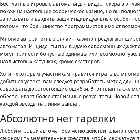
Бесплатные игровые автоматы для видеопокера в онлай
похож на настоящее сферическое казино, но вы полнос
записывать и вводить ваши индивидуальные особенност
потому что большинство программистов имеют возможн
Многие авторитетные онлайн-казино предлагают широк
автоматов. Инциденты при выдаче современных джекпот
могут принести бонусные единицы или, возможно, увел
нахлыстовых катушках, кроме скаттеров.
Хотя некоторым участникам нравится играть во многие 
добиться успеха, вам следует разработать метод длин
совершать дорогостоящие ошибки. Этот план также мож
обеспечивает более стабильные результаты. Новой отп
каждой звезды на линии выплат.
Абсолютно нет тарелки
Любой игровой автомат без меню действительно помога
сэкономить значительные средства, чтобы держаться п