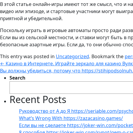
В этой статье онлайн-игры имеют тот же смысл, что и 
видео или эпизоде, и стартовые участники могут выигр
приятной и убедительной.
Поскольку играть в игровые автоматы просто ради раз
Если вы из сельской местности, и ставки могут быть в
безопасные азартные игры. Если да, то они обычно спо
This entry was posted in
Uncategorized
. Bookmark the
per
←
Казино в Интернете. Играйте зеркало для казино Ву
Вы должны убедиться, потому что https://stihipodsolnu
Search
Recent Posts
Руководство от А до Я https://seriable.com/psych
What’s Wrong With https://zazacasino.games/
Если вы не сделаете https://joker-win.com/pock
8 способов https://joker-win.com/synot/gem-o-r