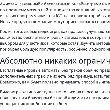
Ажиотаж, связанный с бесплатными онлайн-играми на и
по-прежнему можно найти множество компаний, которые
из таких программ является IGT, на основе которой вы
Новые продукты компании могут привести вас к совре
Кроме того, любые видеоигры, как правило, улучшаются
количество бесплатных игровых автоматов, в которые ч
выбором для участников, которые хотят изучить метод
приобрел большую популярность, особенно у одного из
Абсолютно никаких ограни
Бесплатные игровые автоматы без треков обычно предс
дополнительных играх. У них есть ряд преимуществ, т
Возможно, вам будет полезно придумать способ выигр
Видеоигры казино доступны не только на персональных
пользоваться браузером без необходимости настраива
упрощает их опробование на бегу.