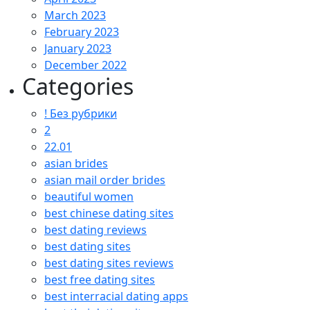
March 2023
February 2023
January 2023
December 2022
Categories
! Без рубрики
2
22.01
asian brides
asian mail order brides
beautiful women
best chinese dating sites
best dating reviews
best dating sites
best dating sites reviews
best free dating sites
best interracial dating apps