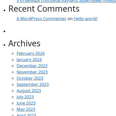
5 отличных способов научить аудиторию покер
Recent Comments
A WordPress Commenter
on
Hello world!
Archives
February 2024
January 2024
December 2023
November 2023
October 2023
September 2023
August 2023
July 2023
June 2023
May 2023
April 2023