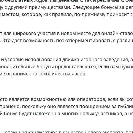
 бесплатных ходов, как денежных, так и рекламных. Он
ду с другими преимуществами. Следующие бонусы за ре
х местом, которое, как правило, по-прежнему приносит 
 для широкого участия в новом месте для онлайн-ставо
и. Это даст возможность поэкспериментировать с разл
и условия использования движка игорного заведения, а
полнительные бонусы предоставляются, если вам нужно
ие ограниченного количества часов.
то является возможностью для операторов, если вы хо
транено, поскольку оно является поощрением за публик
 бонус будет наложен на многих новых участников, а но
 отличная кандидатура в качестве нового эксперта, пот