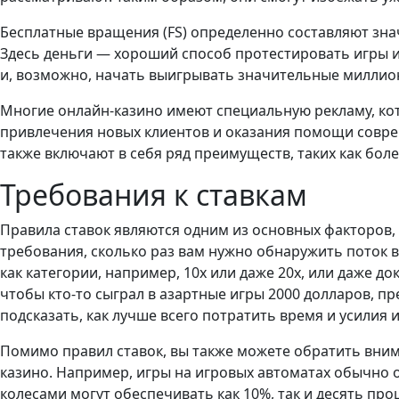
Бесплатные вращения (FS) определенно составляют зна
Здесь деньги — хороший способ протестировать игры и 
и, возможно, начать выигрывать значительные миллио
Многие онлайн-казино имеют специальную рекламу, кот
привлечения новых клиентов и оказания помощи соврем
также включают в себя ряд преимуществ, таких как боле
Требования к ставкам
Правила ставок являются одним из основных факторов, 
требования, сколько раз вам нужно обнаружить поток 
как категории, например, 10x или даже 20x, или даже 
чтобы кто-то сыграл в азартные игры 2000 долларов, 
подсказать, как лучше всего потратить время и усилия 
Помимо правил ставок, вы также можете обратить вним
казино. Например, игры на игровых автоматах обычно 
колесами могут обеспечивать как 10%, так и десять пр