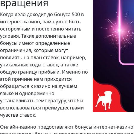
вращения
Когда дело доходит до бонуса 500 в
интернет-казино, вам нужно быть
осторожным и постепенно читать
условия. Такие дополнительные
бонусы имеют определенные
ограничения, которые могут
повлиять на план ставок, например,
уникальные коды ставок, а также
общую границу прибыли. Именно по
этой причине нам приходится
обращаться к казино на лучшем
языке и одновременно
устанавливать температуру, чтобы
воспользоваться преимуществами
чувства ставок.
Онлайн-казино предоставляют бонусы интернет-казино