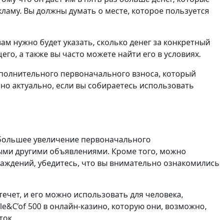
екламу. Вы должны думать о месте, которое пользуется
ам нужно будет указать, сколько денег за конкретный
о, а также вы часто можете найти его в условиях.
ополнительного первоначального взноса, который
но актуально, если вы собираетесь использовать
 большее увеличение первоначального
рыми другими объявлениями. Кроме того, можно
аждений, убедитесь, что вы внимательно ознакомились
ечет, и его можно использовать для человека,
le&C’of 500 в онлайн-казино, которую они, возможно,
ток.