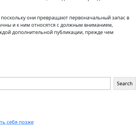
к, поскольку они превращают первоначальный запас в
ычны и к ним относятся с должным вниманием,
аждой дополнительной публикации, прежде чем
Search
еть себя позже