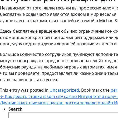
Независимо от того, являетесь ли вы профессионалом,
бесплатные ходы часто являются входом в мир веселья
лучше всего ознакомиться с вашей системой в Michael
Здесь бесплатные вращения обычно ограничены конкре
с помощью конкретной программной поддержки, или дл
процедуру подтверждения хорошей позиции из меню и 
Большое количество сотрудников публикуют дополнител
могут вознаграждать преданных пользователей ежедн
бонусные раунды на любимых игровых автоматах, имея 
что вы проверяете, предоставляет ли казино значитель
выше ваши шансы на успех.
This entry was posted in
Uncategorized
. Bookmark the
per
←
Как делать ставки в spin city casino Интернете и пол
Лучшие азартные игры вулкан россия зеркало онлайн 
Search