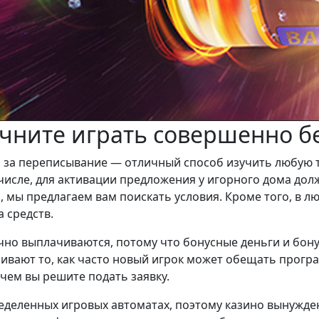
чните играть совершенно б
за переписывание — отличный способ изучить любую точ
 числе, для активации предложения у игорного дома дол
о, мы предлагаем вам поискать условия. Кроме того, в 
 средств.
чно выплачиваются, потому что бонусные деньги и бон
ивают то, как часто новый игрок может обещать програ
чем вы решите подать заявку.
деленных игровых автоматах, поэтому казино вынужде