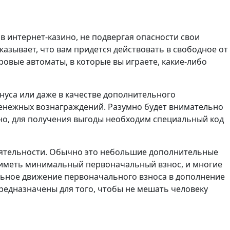
в интернет-казино, не подвергая опасности свои
казывает, что вам придется действовать в свободное от
ровые автоматы, в которые вы играете, какие-либо
нуса или даже в качестве дополнительного
денежных вознаграждений. Разумно будет внимательно
но, для получения выгоды необходим специальный код
еятельности. Обычно это небольшие дополнительные
 иметь минимальный первоначальный взнос, и многие
льное движение первоначального взноса в дополнение
редназначены для того, чтобы не мешать человеку