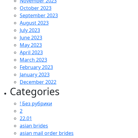
November 2023
October 2023
September 2023
August 2023
July 2023
June 2023
May 2023
April 2023
March 2023
February 2023
January 2023
December 2022
Categories
! Без рубрики
2
22.01
asian brides
asian mail order brides