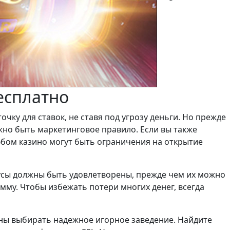
есплатно
ку для ставок, не ставя под угрозу деньги. Но прежде
жно быть маркетинговое правило. Если вы также
любом казино могут быть ограничения на открытие
усы должны быть удовлетворены, прежде чем их можно
мму. Чтобы избежать потери многих денег, всегда
ны выбирать надежное игорное заведение. Найдите