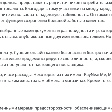
и должна предоставлять ряд источников потребительско
 криптовалюты. Благодаря этому участники на междунаро
начните использовать надежную стабильность. Он также
ет функции сохранения большой заботы о клиентах.
выбранные вами документы и разновидности игр, которы
 отзывы, опубликованные другими пользователями. Но н
выплату. Лучшие онлайн-казино безопасны и быстро на
зательно продемонстрируете свою личность, и, скорее в
ьги поступают от настоящего поставщика.
но, и все расходы. Некоторые из них имеют PayNearMe, M
ет к таким же затратам обмена в магазинах. Кроме тог
менными мерами предосторожности, обеспечивающими б