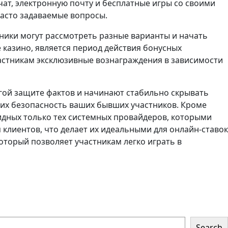
ат, электронную почту и бесплатные игры со своими
часто задаваемые вопросы.
ники могут рассмотреть разные варианты и начать
 казино, является период действия бонусных
астникам эксклюзивные вознаграждения в зависимости
огой защите фактов и начинают стабильно скрывать
щих безопасность ваших бывших участников. Кроме
дных только тех системных провайдеров, которыми
клиентов, что делает их идеальными для онлайн-ставок
оторый позволяет участникам легко играть в
Search