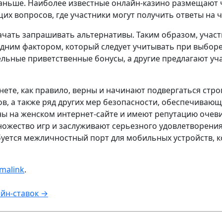
аньше. Наиболее известные онлайн-казино размещают ч
щих вопросов, где участники могут получить ответы на 
чать запрашивать альтернативы. Таким образом, участ
одним фактором, который следует учитывать при выборе
льные приветственные бонусы, а другие предлагают уч
нете, как правило, верны и начинают подвергаться стр
ов, а также ряд других мер безопасности, обеспечиваю
ы на женском интернет-сайте и имеют репутацию очеви
ожество игр и заслуживают серьезного удовлетворения 
буется межличностный порт для мобильных устройств, к
malink
.
айн-ставок
→