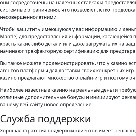
они сосредоточены на надежных ставках и предоставля
системные ограничения, что позволяет легко продолж
несовершеннолетними.
Чтобы защитить имеющуюся у вас информацию и деньги, 
Mantle) для предоставления информации, касающейся п
красть какие-либо детали или даже загружать их на ва
начинают трехфакторную сертификацию для предотвращ
Вы также можете продемонстрировать, что у казино ес
агентов платформы для доставки своих конкретных игр
казино предлагают множество онлайн-игр и поэтому оч
Наиболее известные казино на реальные деньги требую
отличные дополнительные бонусы и инициируют рекламу.
вашему веб-сайту новое определение.
Служба поддержки
Хорошая стратегия поддержки клиентов имеет решающе