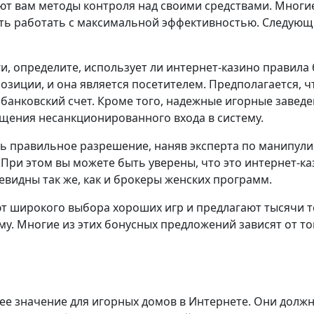
ют вам методы контроля над своими средствами. Многие
ать работать с максимальной эффективностью. Следую
определите, использует ли интернет-казино правила без
озиции, и она является посетителем. Предполагается,
ш банковский счет. Кроме того, надежные игорные заве
ения несанкционированного входа в систему.
ть правильное разрешение, наняв эксперта по манипул
. При этом вы можете быть уверены, что это интернет-
евидны так же, как и брокеры женских программ.
т широкого выбора хороших игр и предлагают тысячи т
 Многие из этих бонусных предложений зависят от того
е значение для игорных домов в Интернете. Они должн