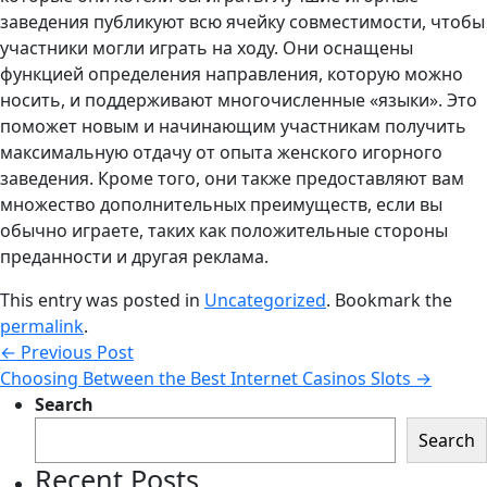
заведения публикуют всю ячейку совместимости, чтобы
участники могли играть на ходу. Они оснащены
функцией определения направления, которую можно
носить, и поддерживают многочисленные «языки». Это
поможет новым и начинающим участникам получить
максимальную отдачу от опыта женского игорного
заведения. Кроме того, они также предоставляют вам
множество дополнительных преимуществ, если вы
обычно играете, таких как положительные стороны
преданности и другая реклама.
This entry was posted in
Uncategorized
. Bookmark the
permalink
.
←
Previous Post
Choosing Between the Best Internet Casinos Slots
→
Search
Search
Recent Posts