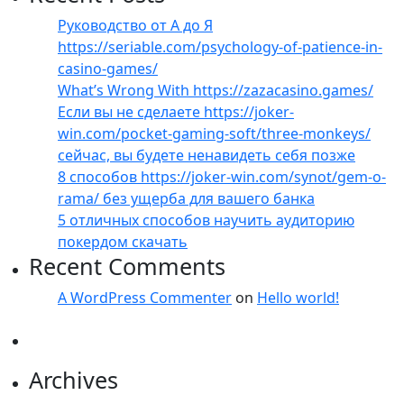
Руководство от А до Я
https://seriable.com/psychology-of-patience-in-
casino-games/
What’s Wrong With https://zazacasino.games/
Если вы не сделаете https://joker-
win.com/pocket-gaming-soft/three-monkeys/
сейчас, вы будете ненавидеть себя позже
8 способов https://joker-win.com/synot/gem-o-
rama/ без ущерба для вашего банка
5 отличных способов научить аудиторию
покердом скачать
Recent Comments
A WordPress Commenter
on
Hello world!
Archives