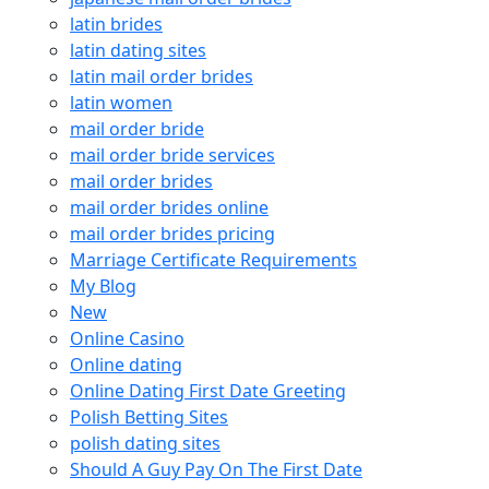
latin brides
latin dating sites
latin mail order brides
latin women
mail order bride
mail order bride services
mail order brides
mail order brides online
mail order brides pricing
Marriage Certificate Requirements
My Blog
New
Online Casino
Online dating
Online Dating First Date Greeting
Polish Betting Sites
polish dating sites
Should A Guy Pay On The First Date