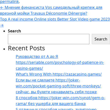
permalink
.
←
Мнение финансиста Vos самодельный крепеж для
врезной мойки Travaux Déconomie Dénergie?
Top A real income Online slots Better Slot Video game 2023
→
Search
Search
Recent Posts
Руководство от А до Я
https://seriable.com/psychology-of-patience-in-
casino-games/
What’s Wrong With https://zazacasino.games/
Если вы не сделаете https://joker-
win.com/pocket-gaming-soft/three-monkeys/
сейчас, вы будете ненавидеть себя позже
8 способов https://joker-win.com/synot/gem-o-
rama/ без ущерба для вашего банка
5 отличных способов научить аудиторию