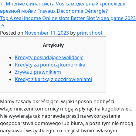
←
Мнение финансиста Vos самодельный крепеж для
врезной мойки Travaux Déconomie Dénergie?
Top A real income Online slots Better Slot Video game 2023
→
Posted on
November 11, 2023
by
print shoot
Artykuły
Kredyty posiadające walidację
Kredyty za pomocą komornika
Zrywa z prawnikiem
Kredyt z kartką z pozdrowieniami
Mamy zasady określające, w jaki sposób hobbyści i
wtajemniczeni komornicy mogą wpłynąć na kogokolwiek.
Nie wywierają tak naprawdę presji na wykorzystanie
gospodarstwa domowego lub biura, a poza tym nie mogą
narysować wszystkiego, co nie jest twoim własnym