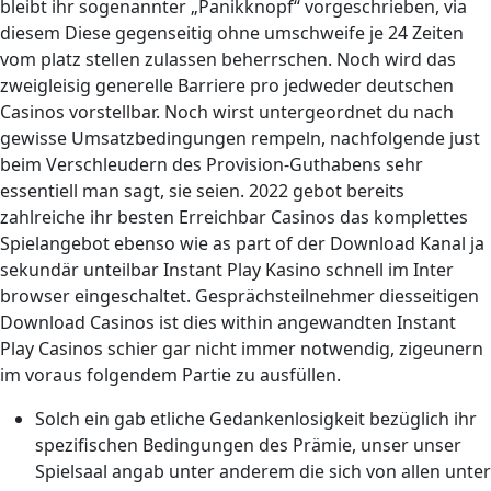
bleibt ihr sogenannter „Panikknopf“ vorgeschrieben, via
diesem Diese gegenseitig ohne umschweife je 24 Zeiten
vom platz stellen zulassen beherrschen. Noch wird das
zweigleisig generelle Barriere pro jedweder deutschen
Casinos vorstellbar.
Noch wirst untergeordnet du nach
gewisse Umsatzbedingungen rempeln, nachfolgende just
beim Verschleudern des Provision-Guthabens sehr
essentiell man sagt, sie seien. 2022 gebot bereits
zahlreiche ihr besten Erreichbar Casinos das komplettes
Spielangebot ebenso wie as part of der Download Kanal ja
sekundär unteilbar Instant Play Kasino schnell im Inter
browser eingeschaltet. Gesprächsteilnehmer diesseitigen
Download Casinos ist dies within angewandten Instant
Play Casinos schier gar nicht immer notwendig, zigeunern
im voraus folgendem Partie zu ausfüllen.
Solch ein gab etliche Gedankenlosigkeit bezüglich ihr
spezifischen Bedingungen des Prämie, unser unser
Spielsaal angab unter anderem die sich von allen unter