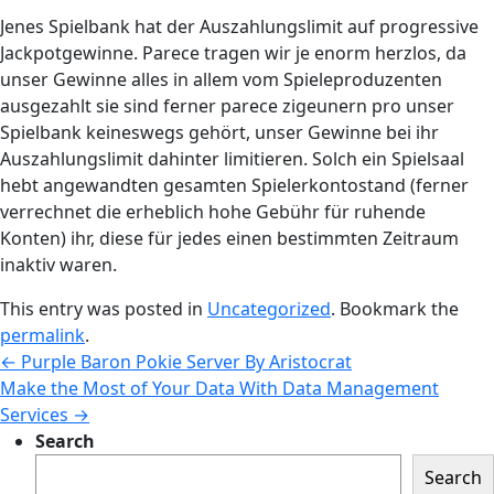
Jenes Spielbank hat der Auszahlungslimit auf progressive
Jackpotgewinne. Parece tragen wir je enorm herzlos, da
unser Gewinne alles in allem vom Spieleproduzenten
ausgezahlt sie sind ferner parece zigeunern pro unser
Spielbank keineswegs gehört, unser Gewinne bei ihr
Auszahlungslimit dahinter limitieren. Solch ein Spielsaal
hebt angewandten gesamten Spielerkontostand (ferner
verrechnet die erheblich hohe Gebühr für ruhende
Konten) ihr, diese für jedes einen bestimmten Zeitraum
inaktiv waren.
This entry was posted in
Uncategorized
. Bookmark the
permalink
.
←
Purple Baron Pokie Server By Aristocrat
Make the Most of Your Data With Data Management
Services
→
Search
Search