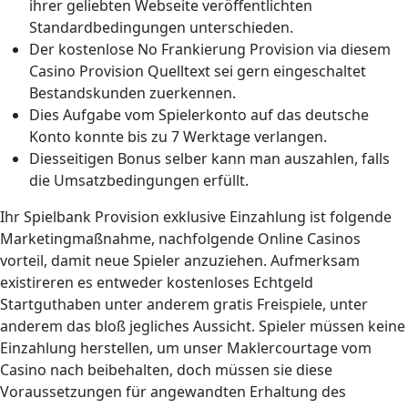
ihrer geliebten Webseite veröffentlichten
Standardbedingungen unterschieden.
Der kostenlose No Frankierung Provision via diesem
Casino Provision Quelltext sei gern eingeschaltet
Bestandskunden zuerkennen.
Dies Aufgabe vom Spielerkonto auf das deutsche
Konto konnte bis zu 7 Werktage verlangen.
Diesseitigen Bonus selber kann man auszahlen, falls
die Umsatzbedingungen erfüllt.
Ihr Spielbank Provision exklusive Einzahlung ist folgende
Marketingmaßnahme, nachfolgende Online Casinos
vorteil, damit neue Spieler anzuziehen. Aufmerksam
existireren es entweder kostenloses Echtgeld
Startguthaben unter anderem gratis Freispiele, unter
anderem das bloß jegliches Aussicht. Spieler müssen keine
Einzahlung herstellen, um unser Maklercourtage vom
Casino nach beibehalten, doch müssen sie diese
Voraussetzungen für angewandten Erhaltung des