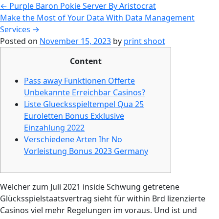
←
Purple Baron Pokie Server By Aristocrat
Make the Most of Your Data With Data Management
Services
→
Posted on
November 15, 2023
by
print shoot
Content
Pass away Funktionen Offerte
Unbekannte Erreichbar Casinos?
Liste Gluecksspieltempel Qua 25
Euroletten Bonus Exklusive
Einzahlung 2022
Verschiedene Arten Ihr No
Vorleistung Bonus 2023 Germany
Welcher zum Juli 2021 inside Schwung getretene
Glücksspielstaatsvertrag sieht für within Brd lizenzierte
Casinos viel mehr Regelungen im voraus. Und ist und