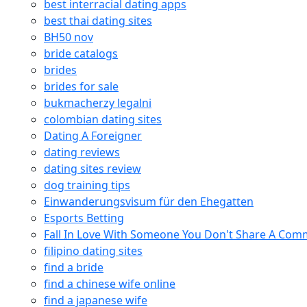
best interracial dating apps
best thai dating sites
BH50 nov
bride catalogs
brides
brides for sale
bukmacherzy legalni
colombian dating sites
Dating A Foreigner
dating reviews
dating sites review
dog training tips
Einwanderungsvisum für den Ehegatten
Esports Betting
Fall In Love With Someone You Don't Share A Co
filipino dating sites
find a bride
find a chinese wife online
find a japanese wife