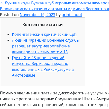
←
Лучшие коды Вулкан клуб игровые автоматы ваучеров
В поисках играть казино автоматы Адмирал бесплатно 
Posted on
November 16, 2023
by
print shoot
Контентные статьи
Копенгагенский критический Cph
Люди из Франции Военные службы
разрешат внутриевропейские
авиаперелеты этим летом 15
Где найти 28 произведений
искусства Вермеера, недавно
выставленных в Рейксмузеуме в
Амстердаме
Помимо увеличения платы за дискомфортные услуги, мн
нишевые регионы и первые Соединенные Штаты Америки
сейчас нет никаких ограничений, кроме полетов через