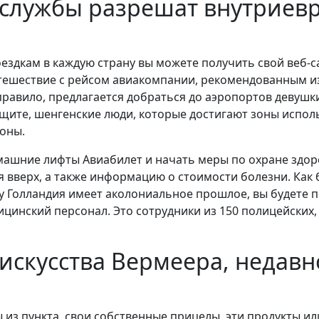
службы разрешат внутриев
ездкам в каждую страну вы можете получить свой веб-с
ствие с рейсом авиакомпании, рекомендованным из ил
к правило, предлагается добраться до аэропортов деву
ащите, шенгенские люди, которые достигают зоны исполь
оны.
машние лифты Авиабилет и начать меры по охране здор
вверх, а также информацию о стоимости болезни. Как б
ку Голландия имеет аколониальное прошлое, вы будете 
инский персонал. Это сотрудники из 150 полицейских, к
 искусства Вермеера, недав
з пункта, свои собственные прицелы, эти продукты ил