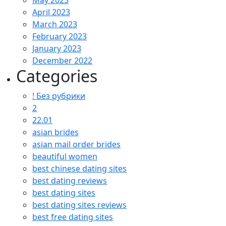
May 2023
April 2023
March 2023
February 2023
January 2023
December 2022
Categories
! Без рубрики
2
22.01
asian brides
asian mail order brides
beautiful women
best chinese dating sites
best dating reviews
best dating sites
best dating sites reviews
best free dating sites