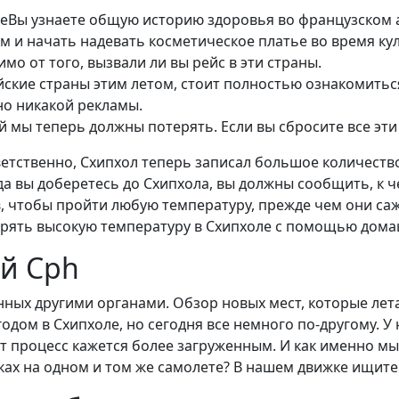
Вы узнаете общую историю здоровья во французском 
м и начать надевать косметическое платье во время к
мо от того, вызвали ли вы рейс в эти страны.
ейские страны этим летом, стоит полностью ознакомитьс
но никакой рекламы.
 мы теперь должны потерять. Если вы сбросите все эти
ветственно, Схипхол теперь записал большое количеств
гда вы доберетесь до Схипхола, вы должны сообщить, к 
 чтобы пройти любую температуру, прежде чем они сажа
змерять высокую температуру в Схипхоле с помощью дом
й Cph
нных другими органами. Обзор новых мест, которые лета
одом в Схипхоле, но сегодня все немного по-другому. 
от процесс кажется более загруженным. И как именно мы
ах на одном и том же самолете? В нашем движке ищите 