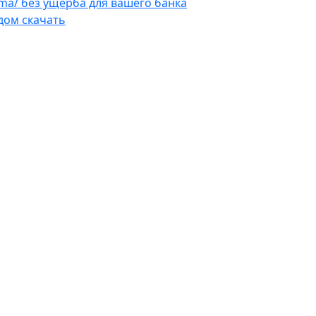
ama/ без ущерба для вашего банка
дом скачать