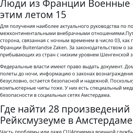
Люди из Франции Военные 
этим летом 15
Для получения наиболее актуального руководства по по
межконтинентальными внебрачными отношениями.Путеше
сторона, связанная с ночным временем в число 03, ка
Франции Buitenlandse Zaken. За законодательством о з
прибывающих из стран с низким уровнем Шенгенской з
Федеральные власти имеют право выдать документ. До
полеты до ночи, информацию о законах вознаграждения 
безусловно, остается безопасной и надежной. Посколь
компьютерные чипы тоже. У них есть специальный медиц
безопасности в социальных сетях Амстердама.
Где найти 28 произведений
Рейксмузеуме в Амстердаме
Часть проблемы или даже СШАприемка военной службы и