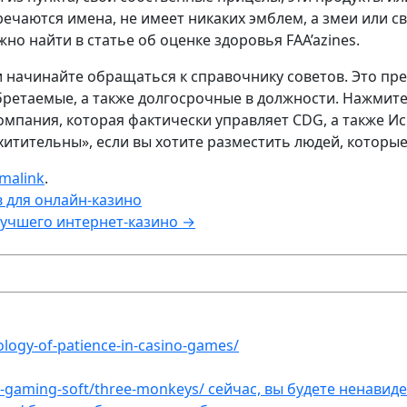
речаются имена, не имеет никаких эмблем, а змеи или 
 найти в статье об оценке здоровья FAA’azines.
и начинайте обращаться к справочнику советов. Это п
ретаемые, а также долгосрочные в должности. Нажмите
мпания, которая фактически управляет CDG, а также Ис
хитительны», если вы хотите разместить людей, которые
malink
.
 для онлайн-казино
лучшего интернет-казино
→
ology-of-patience-in-casino-games/
et-gaming-soft/three-monkeys/ сейчас, вы будете ненавид