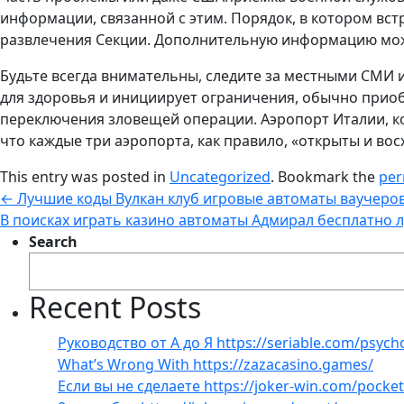
информации, связанной с этим. Порядок, в котором вст
развлечения Секции. Дополнительную информацию можно
Будьте всегда внимательны, следите за местными СМИ 
для здоровья и инициирует ограничения, обычно приоб
переключения зловещей операции. Аэропорт Италии, ко
что каждые три аэропорта, как правило, «открыты и вос
This entry was posted in
Uncategorized
. Bookmark the
per
←
Лучшие коды Вулкан клуб игровые автоматы ваучеров
В поисках играть казино автоматы Адмирал бесплатно 
Search
Recent Posts
Руководство от А до Я https://seriable.com/psych
What’s Wrong With https://zazacasino.games/
Если вы не сделаете https://joker-win.com/pock