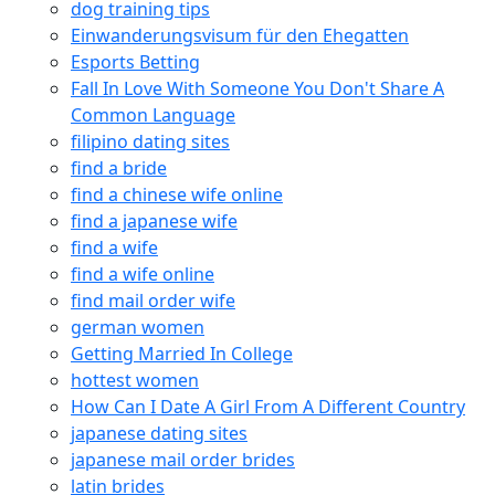
dog training tips
Einwanderungsvisum für den Ehegatten
Esports Betting
Fall In Love With Someone You Don't Share A
Common Language
filipino dating sites
find a bride
find a chinese wife online
find a japanese wife
find a wife
find a wife online
find mail order wife
german women
Getting Married In College
hottest women
How Can I Date A Girl From A Different Country
japanese dating sites
japanese mail order brides
latin brides