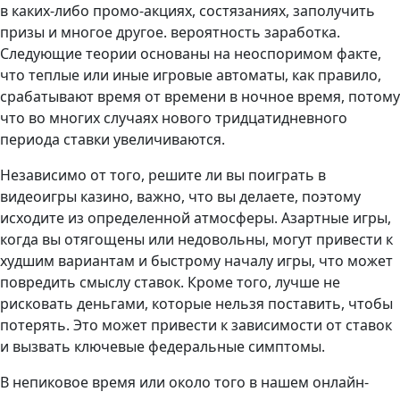
в каких-либо промо-акциях, состязаниях, заполучить
призы и многое другое. вероятность заработка.
Следующие теории основаны на неоспоримом факте,
что теплые или иные игровые автоматы, как правило,
срабатывают время от времени в ночное время, потому
что во многих случаях нового тридцатидневного
периода ставки увеличиваются.
Независимо от того, решите ли вы поиграть в
видеоигры казино, важно, что вы делаете, поэтому
исходите из определенной атмосферы. Азартные игры,
когда вы отягощены или недовольны, могут привести к
худшим вариантам и быстрому началу игры, что может
повредить смыслу ставок. Кроме того, лучше не
рисковать деньгами, которые нельзя поставить, чтобы
потерять. Это может привести к зависимости от ставок
и вызвать ключевые федеральные симптомы.
В непиковое время или около того в нашем онлайн-