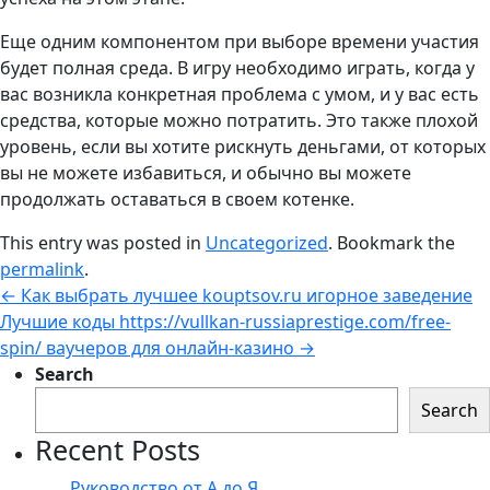
Еще одним компонентом при выборе времени участия
будет полная среда. В игру необходимо играть, когда у
вас возникла конкретная проблема с умом, и у вас есть
средства, которые можно потратить. Это также плохой
уровень, если вы хотите рискнуть деньгами, от которых
вы не можете избавиться, и обычно вы можете
продолжать оставаться в своем котенке.
This entry was posted in
Uncategorized
. Bookmark the
permalink
.
←
Как выбрать лучшее kouptsov.ru игорное заведение
Лучшие коды https://vullkan-russiaprestige.com/free-
spin/ ваучеров для онлайн-казино
→
Search
Search
Recent Posts
Руководство от А до Я