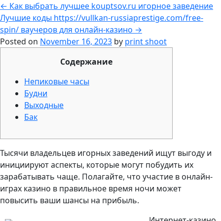
←
Как выбрать лучшее kouptsov.ru игорное заведение
Лучшие коды https://vullkan-russiaprestige.com/free-
spin/ ваучеров для онлайн-казино
→
Posted on
November 16, 2023
by
print shoot
Содержание
Непиковые часы
Будни
Выходные
Бак
Тысячи владельцев игорных заведений ищут выгоду и
инициируют аспекты, которые могут побудить их
зарабатывать чаще. Полагайте, что участие в онлайн-
играх казино в правильное время ночи может
повысить ваши шансы на прибыль.
Интернет-казино