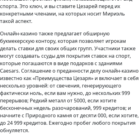
спорта. Это ключ, и вы ставите Цезарей перед их
конкретными членами, на которых носит Мириэль
такой аспект.
Онлайн-казино также предлагает обширную
букмекерскую контору, которая позволяет игрокам
делать ставки для своих общих групп. Участники также
могут создавать ссуды для покрытия ставок на спорт,
которые погашаются в виде подарков с зданиями
Caesars. Соглашение о преданности делу онлайн-казино
известно как «Преимущества Цезаря» и включает в себя
несколько уровней: от свечения, генерирующего
фактически ноль, если вам нужно, до нескольких 999
перерывов; Редкий металл от 5000, если хотите
бесконечных недель разочарований, 999 кредитов; и
начните с Природного камня от десяти 000, если хотите,
до 24 999 кредитов. Ежегодно пробег любого покрытия
обнуляется.