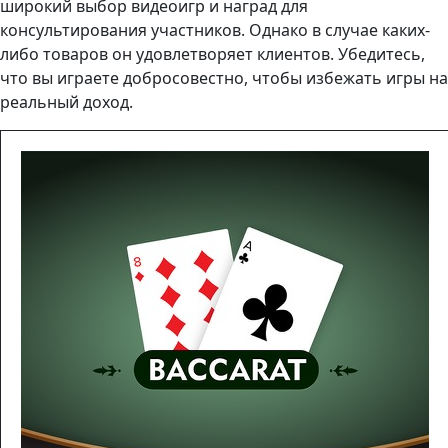
широкий выбор видеоигр и наград для
консультирования участников. Однако в случае каких-
либо товаров он удовлетворяет клиентов.
Убедитесь,
что вы играете добросовестно, чтобы избежать игры на
реальный доход.