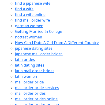
find a japanese wife
find a wife
find a wife online
find mail order wife
german women
Getting Married In College
hottest women
How Can I Date A Girl From A Different Country
japanese dating sites
japanese mail order brides
latin brides
latin dating sites
latin mail order brides
latin women
mail order bride
mail order bride services
mail order brides
mail order brides online
mail order brides pricing