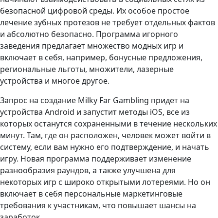
безопасной цифровой среды. Их особое простое
лечение зубных протезов не требует отдельных фактов
и абсолютно безопасно. Программа игорного
заведения предлагает множество модных игр и
включает в себя, например, бонусные предложения,
региональные льготы, множители, лазерные
устройства и многое другое.
Запрос на создание Milky Far Gambling придет на
устройства Android и запустит методы iOS, все из
которых останутся сохраненными в течение нескольких
минут. Там, где он расположен, человек может войти в
систему, если вам нужно его подтверждение, и начать
игру. Новая программа поддерживает изменение
разнообразия раундов, а также улучшена для
некоторых игр с широко открытыми лотереями. Но он
включает в себя персональные маркетинговые
требования к участникам, что повышает шансы на
заработок.