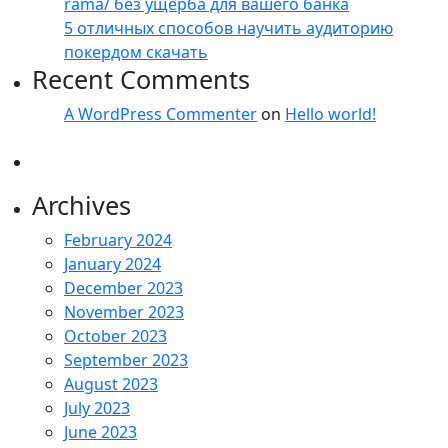
rama/ без ущерба для вашего банка
5 отличных способов научить аудиторию
покердом скачать
Recent Comments
A WordPress Commenter
on
Hello world!
Archives
February 2024
January 2024
December 2023
November 2023
October 2023
September 2023
August 2023
July 2023
June 2023