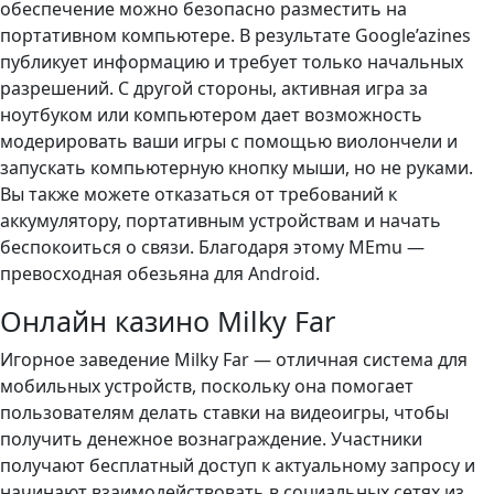
обеспечение можно безопасно разместить на
портативном компьютере. В результате Google’azines
публикует информацию и требует только начальных
разрешений. С другой стороны, активная игра за
ноутбуком или компьютером дает возможность
модерировать ваши игры с помощью виолончели и
запускать компьютерную кнопку мыши, но не руками.
Вы также можете отказаться от требований к
аккумулятору, портативным устройствам и начать
беспокоиться о связи. Благодаря этому MEmu —
превосходная обезьяна для Android.
Онлайн казино Milky Far
Игорное заведение Milky Far — отличная система для
мобильных устройств, поскольку она помогает
пользователям делать ставки на видеоигры, чтобы
получить денежное вознаграждение. Участники
получают бесплатный доступ к актуальному запросу и
начинают взаимодействовать в социальных сетях из