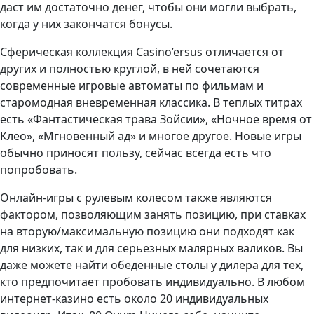
даст им достаточно денег, чтобы они могли выбрать,
когда у них закончатся бонусы.
Сферическая коллекция Casino’ersus отличается от
других и полностью круглой, в ней сочетаются
современные игровые автоматы по фильмам и
старомодная вневременная классика. В теплых титрах
есть «Фантастическая трава Зойсии», «Ночное время от
Клео», «Мгновенный ад» и многое другое. Новые игры
обычно приносят пользу, сейчас всегда есть что
попробовать.
Онлайн-игры с рулевым колесом также являются
фактором, позволяющим занять позицию, при ставках
на вторую/максимальную позицию они подходят как
для низких, так и для серьезных малярных валиков. Вы
даже можете найти обеденные столы у дилера для тех,
кто предпочитает пробовать индивидуально. В любом
интернет-казино есть около 20 индивидуальных