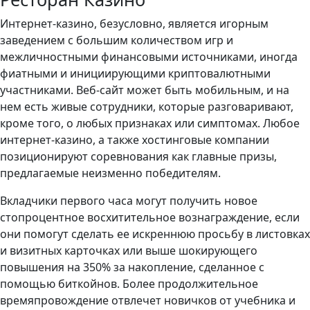
Интернет-казино, безусловно, является игорным
заведением с большим количеством игр и
межличностными финансовыми источниками, иногда
фиатными и инициирующими криптовалютными
участниками. Веб-сайт может быть мобильным, и на
нем есть живые сотрудники, которые разговаривают,
кроме того, о любых признаках или симптомах. Любое
интернет-казино, а также хостинговые компании
позиционируют соревнования как главные призы,
предлагаемые неизменно победителям.
Вкладчики первого часа могут получить новое
стопроцентное восхитительное вознаграждение, если
они помогут сделать ее искреннюю просьбу в листовках
и визитных карточках или выше шокирующего
повышения на 350% за накопление, сделанное с
помощью биткойнов. Более продолжительное
времяпровождение отвлечет новичков от учебника и