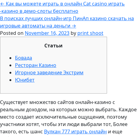
←
Как вы можете играть в онлайн Cat casino играть
-казино в демо-слоты бесплатно
В поисках лучших онлайн-игр ПинАп казино скачать на
игровые автоматы на деньги
→
Posted on
November 16, 2023
by
print shoot
Статьи
Бовада
Ресторан Казино
Игорное заведение Экстрим
Юнибет
Существует множество сайтов онлайн-казино с
реальным доходом, на которых можно выбрать. Каждое
место создает исключительные ощущения, поэтому
участники хотят, чтобы эти люди выбрали тот, Более
такого, есть шанс
Вулкан 777 играть онлайн
и еще