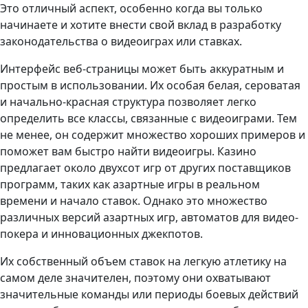
Это отличный аспект, особенно когда вы только
начинаете и хотите внести свой вклад в разработку
законодательства о видеоиграх или ставках.
Интерфейс веб-страницы может быть аккуратным и
простым в использовании. Их особая белая, сероватая
и начально-красная структура позволяет легко
определить все классы, связанные с видеоиграми. Тем
не менее, он содержит множество хороших примеров и
поможет вам быстро найти видеоигры. Казино
предлагает около двухсот игр от других поставщиков
программ, таких как азартные игры в реальном
времени и начало ставок. Однако это множество
различных версий азартных игр, автоматов для видео-
покера и инновационных джекпотов.
Их собственный объем ставок на легкую атлетику на
самом деле значителен, поэтому они охватывают
значительные команды или периоды боевых действий