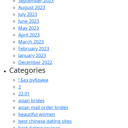
September 2023
August 2023
July 2023
June 2023
May 2023
April 2023
March 2023
February 2023
January 2023
December 2022
Categories
! Без рубрики
2
22.01
asian brides
asian mail order brides
beautiful women
best chinese dating sites