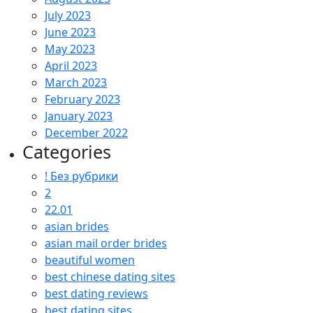
July 2023
June 2023
May 2023
April 2023
March 2023
February 2023
January 2023
December 2022
Categories
! Без рубрики
2
22.01
asian brides
asian mail order brides
beautiful women
best chinese dating sites
best dating reviews
best dating sites