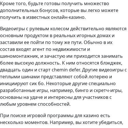
Кроме того, будьте готовы получить множество
дополнительных бонусов, которые вы легко можете
получить в известных онлайн-казино.
Видеоигры с рулевым колесом действительно являются
основным продуктом в реальных игорных домах и
заставили ее пойти по тому же пути. Обычно в их
состав входят агент по недвижимости и
шиномонтажник, и зачастую им приходится занимать
более высокую должность. К ним относятся блэкджек,
двадцать один и старт chemin defer. Другие видеоигры с
теплыми шинами представляют собой лотерею и
инициируют сик бо. Некоторые другие специально
разработанные игры, например, бинго и скретч-игры,
основаны на удаче и интересны для участников с
любым уровнем способностей.
При поиске игровой программы для казино есть
несколько моментов. Например, вы хотите убедиться,