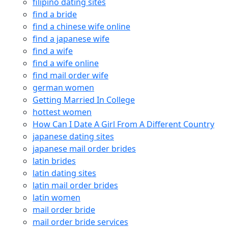
filipino dating sites
find a bride
find a chinese wife online
find a japanese wife
find a wife
find a wife online
find mail order wife
german women
Getting Married In College
hottest women
How Can I Date A Girl From A Different Country
japanese dating sites
japanese mail order brides
latin brides
latin dating sites
latin mail order brides
latin women
mail order bride
mail order bride services