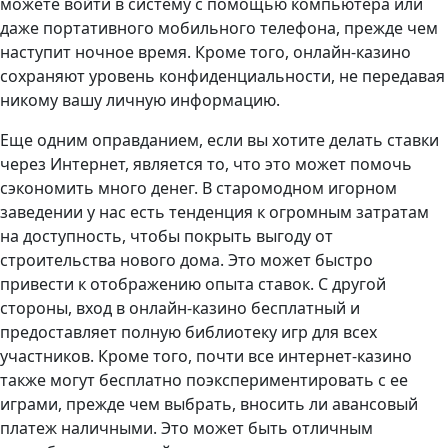
можете войти в систему с помощью компьютера или
даже портативного мобильного телефона, прежде чем
наступит ночное время. Кроме того, онлайн-казино
сохраняют уровень конфиденциальности, не передавая
никому вашу личную информацию.
Еще одним оправданием, если вы хотите делать ставки
через Интернет, является то, что это может помочь
сэкономить много денег. В старомодном игорном
заведении у нас есть тенденция к огромным затратам
на доступность, чтобы покрыть выгоду от
строительства нового дома. Это может быстро
привести к отображению опыта ставок. С другой
стороны, вход в онлайн-казино бесплатный и
предоставляет полную библиотеку игр для всех
участников. Кроме того, почти все интернет-казино
также могут бесплатно поэкспериментировать с ее
играми, прежде чем выбрать, вносить ли авансовый
платеж наличными. Это может быть отличным