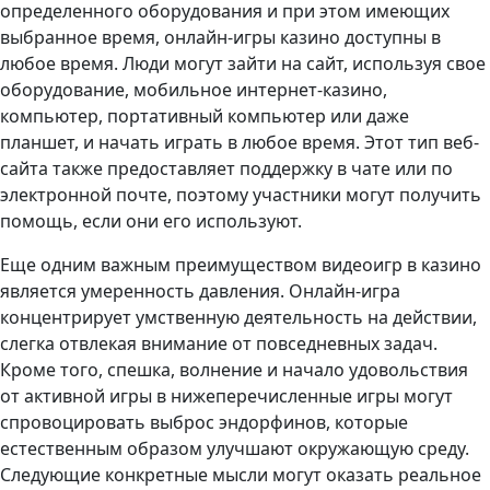
определенного оборудования и при этом имеющих
выбранное время, онлайн-игры казино доступны в
любое время. Люди могут зайти на сайт, используя свое
оборудование, мобильное интернет-казино,
компьютер, портативный компьютер или даже
планшет, и начать играть в любое время. Этот тип веб-
сайта также предоставляет поддержку в чате или по
электронной почте, поэтому участники могут получить
помощь, если они его используют.
Еще одним важным преимуществом видеоигр в казино
является умеренность давления. Онлайн-игра
концентрирует умственную деятельность на действии,
слегка отвлекая внимание от повседневных задач.
Кроме того, спешка, волнение и начало удовольствия
от активной игры в нижеперечисленные игры могут
спровоцировать выброс эндорфинов, которые
естественным образом улучшают окружающую среду.
Следующие конкретные мысли могут оказать реальное