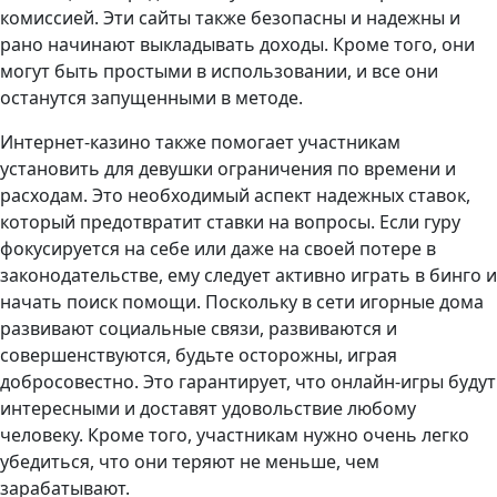
комиссией. Эти сайты также безопасны и надежны и
рано начинают выкладывать доходы. Кроме того, они
могут быть простыми в использовании, и все они
останутся запущенными в методе.
Интернет-казино также помогает участникам
установить для девушки ограничения по времени и
расходам. Это необходимый аспект надежных ставок,
который предотвратит ставки на вопросы. Если гуру
фокусируется на себе или даже на своей потере в
законодательстве, ему следует активно играть в бинго и
начать поиск помощи. Поскольку в сети игорные дома
развивают социальные связи, развиваются и
совершенствуются, будьте осторожны, играя
добросовестно. Это гарантирует, что онлайн-игры будут
интересными и доставят удовольствие любому
человеку. Кроме того, участникам нужно очень легко
убедиться, что они теряют не меньше, чем
зарабатывают.