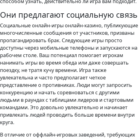
способом узнать, действительно ли игра вам подходит.
Они предлагают социальную связь
Социальные онлайн-игры онлайн-казино, публикующие
многочисленные сообщения от участников, призваны
пропагандировать брак. Следующие игры просто
доступны через мобильные телефоны и запускаются на
рабочем столе. Ваш потенциал помогает игрокам
нанимать игры во время обеда или даже совершать
поездку, не тратя кучу времени. Игра также
увлекательна и часто предполагает четкое
представление о противниках. Люди могут запросить
конкуренцию и начать соревноваться с другими
людьми в раундах с таблицами лидеров и стартовыми
командами. Это довольно увлекательно и начинает
привлекать людей проводить больше времени внутри
круга.
В отличие от оффлайн-игровых заведений, требующих