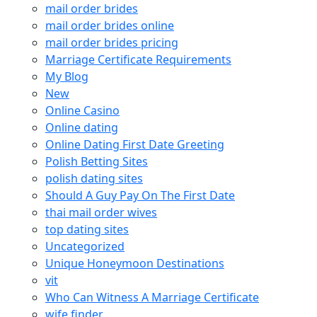
mail order brides
mail order brides online
mail order brides pricing
Marriage Certificate Requirements
My Blog
New
Online Casino
Online dating
Online Dating First Date Greeting
Polish Betting Sites
polish dating sites
Should A Guy Pay On The First Date
thai mail order wives
top dating sites
Uncategorized
Unique Honeymoon Destinations
vit
Who Can Witness A Marriage Certificate
wife finder