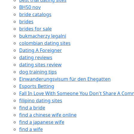
best thai dating sites
BH50 nov
bride catalogs
brides
brides for sale
bukmacherzy legalni
colombian dating sites
Dating A Foreigner
dating reviews
dating sites review
dog training tips
Einwanderungsvisum für den Ehegatten
Esports Betting
Fall In Love With Someone You Don't Share A Co
filipino dating sites
find a bride
find a chinese wife online
find a japanese wife
find a wife