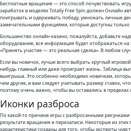
Бесплатные вращения — это способ почувствовать игру
заработок в моделях Totally Free Spin должен Онлайн а
поигрывать и одерживать победу, умножать личные ден
замечательными функциями, которые доступны только в
Большинство онлайн-казино, пожалуйста, добавьте надп
оборудование, вся информация будет отображаться на э
«Принять участие — это реальная сделка». В любом слу
Если вы новичок, лучше всего выбрать круглый игровой
нибудь главный или даже проиграет жизнь. Таблица вы
выигрыша. Это особенно необходимо новичкам, которые
чем другие, и вам следует учитывать размер ставок, чт
поэтому очень важно, чтобы вы оставались в пределах 
Иконки разброса
По какой-то причине игры с разбросанными рисункам
результате вращения и перезаписи. Некоторые из этих
характеристики созданы для того, чтобы эксперты чув