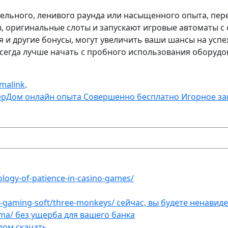
ательного, ленивого раунда или насыщенного опыта, пе
, оригинальные слоты и запускают игровые автоматы с
и другие бонусы, могут увеличить ваши шансы на успех
сегда лучше начать с пробного использования оборудо
malink
.
ерДом онлайн опыта Совершенно бесплатно Игорное за
ology-of-patience-in-casino-games/
et-gaming-soft/three-monkeys/ сейчас, вы будете ненавид
ama/ без ущерба для вашего банка
дом скачать