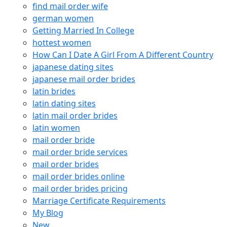
find mail order wife
german women
Getting Married In College
hottest women
How Can I Date A Girl From A Different Country
japanese dating sites
japanese mail order brides
latin brides
latin dating sites
latin mail order brides
latin women
mail order bride
mail order bride services
mail order brides
mail order brides online
mail order brides pricing
Marriage Certificate Requirements
My Blog
New