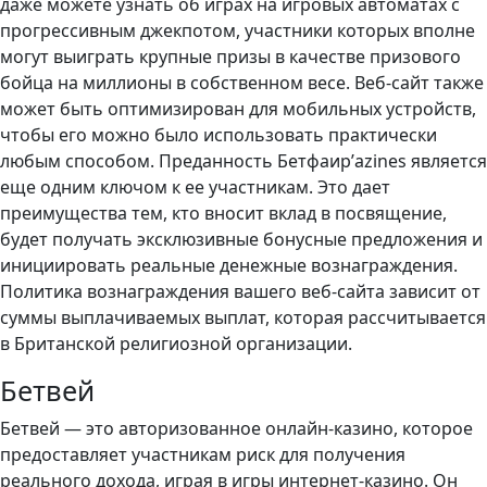
даже можете узнать об играх на игровых автоматах с
прогрессивным джекпотом, участники которых вполне
могут выиграть крупные призы в качестве призового
бойца на миллионы в собственном весе. Веб-сайт также
может быть оптимизирован для мобильных устройств,
чтобы его можно было использовать практически
любым способом. Преданность Бетфаир’azines является
еще одним ключом к ее участникам. Это дает
преимущества тем, кто вносит вклад в посвящение,
будет получать эксклюзивные бонусные предложения и
инициировать реальные денежные вознаграждения.
Политика вознаграждения вашего веб-сайта зависит от
суммы выплачиваемых выплат, которая рассчитывается
в Британской религиозной организации.
Бетвей
Бетвей — это авторизованное онлайн-казино, которое
предоставляет участникам риск для получения
реального дохода, играя в игры интернет-казино. Он