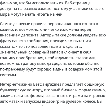
фильмов, чтобы использовать их. Веб-страница
доступна на разных языках, поэтому участники со всего
мира могут начать играть на ней.
Самые дешевые правила первоначального взноса в
казино, и, возможно, они четко изложены перед
внесением депозита. Авторы также должны увидеть всю
фразу вашего сообщения, прежде чем пытаться
сказать, что это позволяет вам это сделать.
Значительный словарный запас включает в себя
границу приобретения, необходимость ставок или,
возможно, границу вывода средств, которые обычно
по-прежнему будут хорошо видны в содержимом этой
системы.
Интернет-казино Бетфаир’azines предлагает обширную
букмекерскую контору, игорный бизнес и форму казино,
замечательные формы, связанные с играми на игровых
автоматах и ​​запуском видеоигр на рулевом колесе. Вы