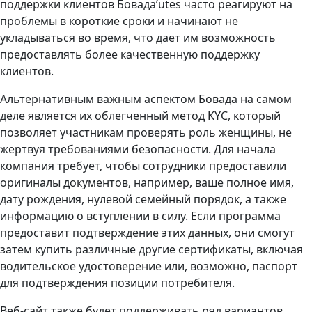
поддержки клиентов Бовада’utes часто реагируют на
проблемы в короткие сроки и начинают не
укладываться во время, что дает им возможность
предоставлять более качественную поддержку
клиентов.
Альтернативным важным аспектом Бовада на самом
деле является их облегченный метод KYC, который
позволяет участникам проверять роль женщины, не
жертвуя требованиями безопасности. Для начала
компания требует, чтобы сотрудники предоставили
оригиналы документов, например, ваше полное имя,
дату рождения, нулевой семейный порядок, а также
информацию о вступлении в силу. Если программа
предоставит подтверждение этих данных, они смогут
затем купить различные другие сертификаты, включая
водительское удостоверение или, возможно, паспорт
для подтверждения позиции потребителя.
Веб-сайт также будет поддерживать ряд вариантов