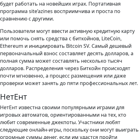
будет работать на новейших играх. Портативная
программа site’azines восприимчива и проста по
сравнению с другими.
Пользователи могут ввести активную кредитную карту
или помочь снять средства с биткойнов, LiteCoin,
Ethereum и инициировать Bitcoin SV. Самый дешевый
первоначальный взнос составляет десять долларов, а
полная сумма может составлять несколько тысяч
долларов. Распределения через Биткойн происходят
почти мгновенно, а процесс размещения или даже
проверки может занять до пяти профессиональных лет.
НетЕнт
НетЕнт известна своими популярными играми для
игровых автоматов, ориентированными на тех, кто
любит современные джекпоты. Участники любят
следующие онлайн-игры, поскольку они могут выиграть
огромные суммы денег, если им удастся пройти