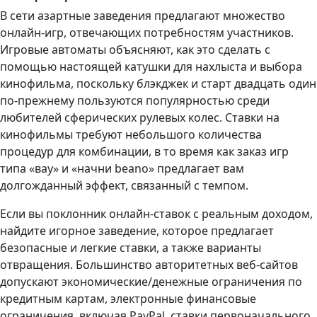
В сети азартные заведения предлагают множество
онлайн-игр, отвечающих потребностям участников.
Игровые автоматы объясняют, как это сделать с
помощью настоящей катушки для нахлыста и выбора
кинофильма, поскольку блэкджек и старт двадцать один
по-прежнему пользуются популярностью среди
любителей сферических рулевых колес. Ставки на
кинофильмы требуют небольшого количества
процедур для комбинации, в то время как заказ игр
типа «вау» и «начни beano» предлагает вам
долгожданный эффект, связанный с темпом.
Если вы поклонник онлайн-ставок с реальным доходом,
найдите игорное заведение, которое предлагает
безопасные и легкие ставки, а также варианты
отвращения. Большинство авторитетных веб-сайтов
допускают экономические/денежные ограничения по
кредитным картам, электронные финансовые
ограничения, включая PayPal, ставки первоначального