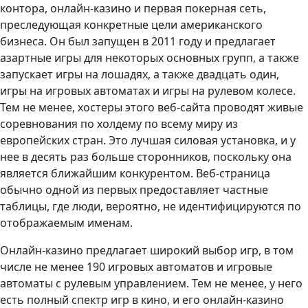
контора, онлайн-казино и первая покерная сеть,
преследующая конкретные цели американского
бизнеса. Он был запущен в 2011 году и предлагает
азартные игры для некоторых основных групп, а также
запускает игры на лошадях, а также двадцать один,
игры на игровых автоматах и ​​игры на рулевом колесе.
Тем не менее, хостеры этого веб-сайта проводят живые
соревнования по холдему по всему миру из
европейских стран. Это лучшая силовая установка, и у
нее в десять раз больше сторонников, поскольку она
является ближайшим конкурентом. Веб-страница
обычно одной из первых предоставляет частные
таблицы, где люди, вероятно, не идентифицируются по
отображаемым именам.
Онлайн-казино предлагает широкий выбор игр, в том
числе не менее 190 игровых автоматов и игровые
автоматы с рулевым управлением. Тем не менее, у него
есть полный спектр игр в кино, и его онлайн-казино