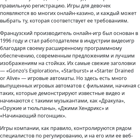
правильную регистрацию. Игры для девочек
появляются во многих онлайн-казино, и каждый может
выбрать ту, которая соответствует ее требованиям.
Французский производитель онлайн-игр был основан в
1996 году и стал работодателем в индустрии видеоигр
благодаря своему расширенному программному
обеспечению, современным предложениям и лучшим
изображениям на стойках. Их самые свежие заголовки
— «Gonzo’s Exploration», «Starburst» и «Starter Drained
or Alive» — игровые автоматы. Но здесь есть много
выпущенных игровых автоматов с фильмами, начиная с
таких, которые демонстрируют известные видео и
начинаются с такими музыкантами, как «Дракула»,
«Оружие и тюльпаны», «Джими Хендрикс» и
«Начинающий погонщик».
Игры компании, как правило, контролируются рядом
специалистов по регулированию, и на его или ее веб-