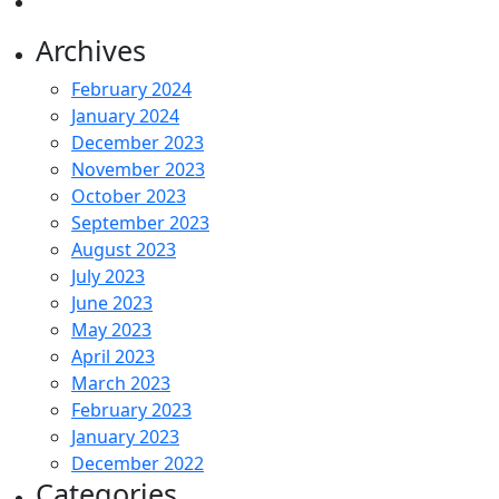
Archives
February 2024
January 2024
December 2023
November 2023
October 2023
September 2023
August 2023
July 2023
June 2023
May 2023
April 2023
March 2023
February 2023
January 2023
December 2022
Categories