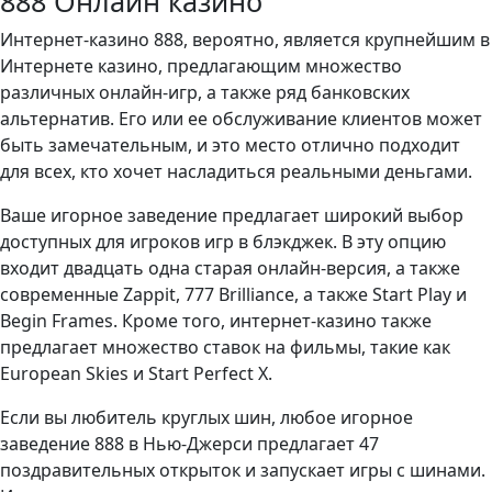
888 Онлайн казино
Интернет-казино 888, вероятно, является крупнейшим в
Интернете казино, предлагающим множество
различных онлайн-игр, а также ряд банковских
альтернатив. Его или ее обслуживание клиентов может
быть замечательным, и это место отлично подходит
для всех, кто хочет насладиться реальными деньгами.
Ваше игорное заведение предлагает широкий выбор
доступных для игроков игр в блэкджек. В эту опцию
входит двадцать одна старая онлайн-версия, а также
современные Zappit, 777 Brilliance, а также Start Play и
Begin Frames. Кроме того, интернет-казино также
предлагает множество ставок на фильмы, такие как
European Skies и Start Perfect X.
Если вы любитель круглых шин, любое игорное
заведение 888 в Нью-Джерси предлагает 47
поздравительных открыток и запускает игры с шинами.