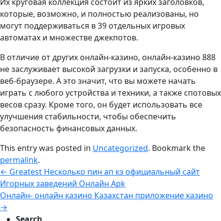
Их круговая коллекция состоит из ярких заголовков,
которые, возможно, и полностью реализованы, но
могут поддерживаться в 39 отдельных игровых
автоматах и ​​множестве джекпотов.
В отличие от других онлайн-казино, онлайн-казино 888
не заслуживает высокой загрузки и запуска, особенно в
веб-браузере. А это значит, что вы можете начать
играть с любого устройства и техники, а также спотовых
весов сразу. Кроме того, он будет использовать все
улучшения стабильности, чтобы обеспечить
безопасность финансовых данных.
This entry was posted in
Uncategorized
. Bookmark the
permalink
.
←
Greatest Несколько пин ап кз официальный сайт
Игорных заведений Онлайн Apk
Онлайн- онлайн казино Казахстан приложение казино
→
Search