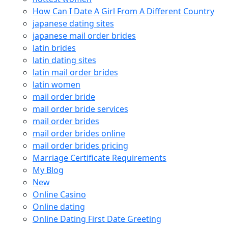
How Can I Date A Girl From A Different Country
japanese dating sites
japanese mail order brides
latin brides
latin dating sites
latin mail order brides
latin women
mail order bride
mail order bride services
mail order brides
mail order brides online
mail order brides pricing
Marriage Certificate Requirements
My Blog
New
Online Casino
Online dating
Online Dating First Date Greeting