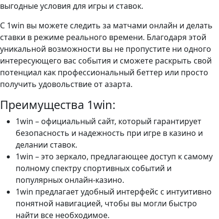
выгодные условия для игры и ставок.
С 1win вы можете следить за матчами онлайн и делать
ставки в режиме реального времени. Благодаря этой
уникальной возможности вы не пропустите ни одного
интересующего вас события и сможете раскрыть свой
потенциал как профессиональный беттер или просто
получить удовольствие от азарта.
Преимущества 1win:
1win – официальный сайт, который гарантирует
безопасность и надежность при игре в казино и
делании ставок.
1win – это зеркало, предлагающее доступ к самому
полному спектру спортивных событий и
популярных онлайн-казино.
1win предлагает удобный интерфейс с интуитивно
понятной навигацией, чтобы вы могли быстро
найти все необходимое.