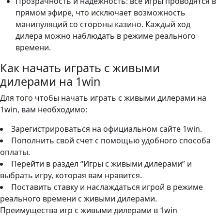
Прозрачность и надежность: все игры проводятся в
прямом эфире, что исключает возможность
манипуляций со стороны казино. Каждый ход
дилера можно наблюдать в режиме реального
времени.
Как начать играть с живыми
дилерами на 1win
Для того чтобы начать играть с живыми дилерами на
1win, вам необходимо:
Зарегистрироваться на официальном сайте 1win.
Пополнить свой счет с помощью удобного способа
оплаты.
Перейти в раздел “Игры с живыми дилерами” и
выбрать игру, которая вам нравится.
Поставить ставку и наслаждаться игрой в режиме
реального времени с живыми дилерами.
Преимущества игр с живыми дилерами в 1win