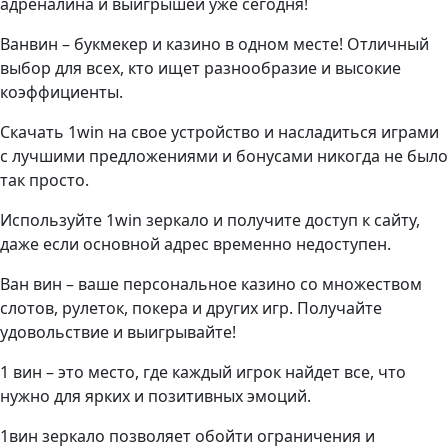
адреналина и выигрышей уже сегодня!
Ванвин – букмекер и казино в одном месте! Отличный
выбор для всех, кто ищет разнообразие и высокие
коэффициенты.
Скачать 1win на свое устройство и насладиться играми
с лучшими предложениями и бонусами никогда не было
так просто.
Используйте 1win зеркало и получите доступ к сайту,
даже если основной адрес временно недоступен.
Ван вин – ваше персональное казино со множеством
слотов, рулеток, покера и других игр. Получайте
удовольствие и выигрывайте!
1 вин – это место, где каждый игрок найдет все, что
нужно для ярких и позитивных эмоций.
1вин зеркало позволяет обойти ограничения и