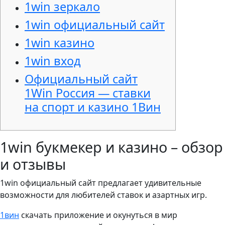
1win зеркало
1win официальный сайт
1win казино
1win вход
Официальный сайт
1Win Россия — ставки
на спорт и казино 1Вин
1win букмекер и казино – обзор
и отзывы
1win официальный сайт предлагает удивительные
возможности для любителей ставок и азартных игр.
1вин
скачать приложение и окунуться в мир