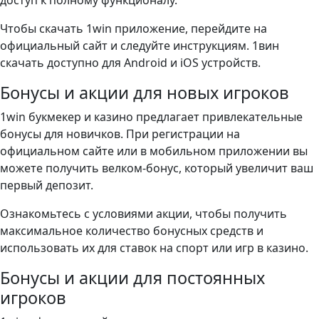
доступ к полному функционалу.
Чтобы скачать 1win приложение, перейдите на
официальный сайт и следуйте инструкциям. 1вин
скачать доступно для Android и iOS устройств.
Бонусы и акции для новых игроков
1win букмекер и казино предлагает привлекательные
бонусы для новичков. При регистрации на
официальном сайте или в мобильном приложении вы
можете получить велком-бонус, который увеличит ваш
первый депозит.
Ознакомьтесь с условиями акции, чтобы получить
максимальное количество бонусных средств и
использовать их для ставок на спорт или игр в казино.
Бонусы и акции для постоянных
игроков