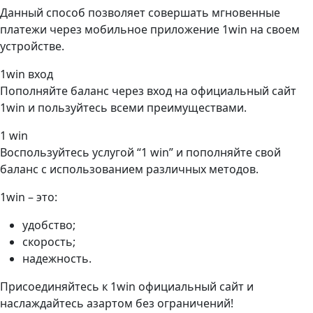
Данный способ позволяет совершать мгновенные
платежи через мобильное приложение 1win на своем
устройстве.
1win вход
Пополняйте баланс через вход на официальный сайт
1win и пользуйтесь всеми преимуществами.
1 win
Воспользуйтесь услугой “1 win” и пополняйте свой
баланс с использованием различных методов.
1win – это:
удобство;
скорость;
надежность.
Присоединяйтесь к 1win официальный сайт и
наслаждайтесь азартом без ограничений!