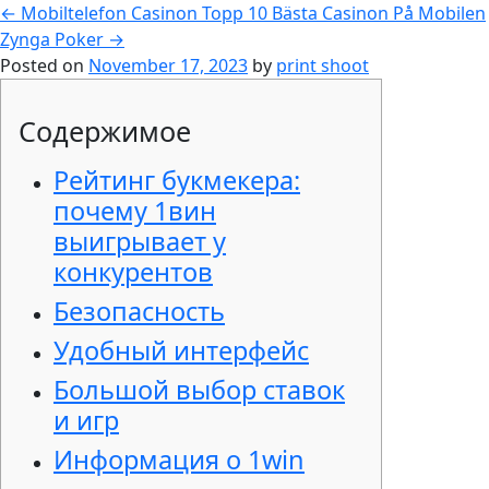
←
Mobiltelefon Casinon Topp 10 Bästa Casinon På Mobilen
Zynga Poker
→
Posted on
November 17, 2023
by
print shoot
Содержимое
Рейтинг букмекера:
почему 1вин
выигрывает у
конкурентов
Безопасность
Удобный интерфейс
Большой выбор ставок
и игр
Информация о 1win