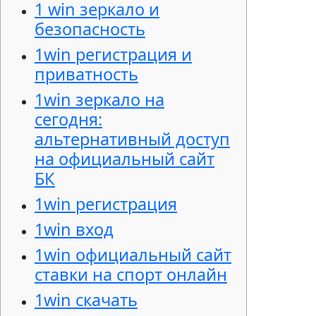
1 win зеркало и
безопасность
1win регистрация и
приватность
1win зеркало на
сегодня:
альтернативный доступ
на официальный сайт
БК
1win регистрация
1win вход
1win официальный сайт
ставки на спорт онлайн
1win скачать