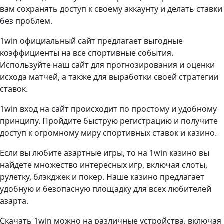
вам сохранять доступ к своему аккаунту и делать ставки
без проблем.
1win официальный сайт предлагает выгодные
коэффициенты на все спортивные события.
Используйте наш сайт для прогнозирования и оценки
исхода матчей, а также для выработки своей стратегии
ставок.
1win вход на сайт происходит по простому и удобному
принципу. Пройдите быструю регистрацию и получите
доступ к огромному миру спортивных ставок и казино.
Если вы любите азартные игры, то на 1win казино вы
найдете множество интересных игр, включая слоты,
рулетку, блэкджек и покер. Наше казино предлагает
удобную и безопасную площадку для всех любителей
азарта.
Скачать 1win можно на различные устройства, включая