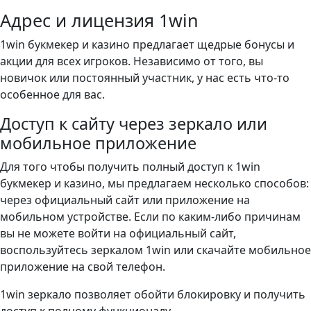
Адрес и лицензия 1win
1win букмекер и казино предлагает щедрые бонусы и
акции для всех игроков. Независимо от того, вы
новичок или постоянный участник, у нас есть что-то
особенное для вас.
Доступ к сайту через зеркало или
мобильное приложение
Для того чтобы получить полный доступ к 1win
букмекер и казино, мы предлагаем несколько способов:
через официальный сайт или приложение на
мобильном устройстве. Если по каким-либо причинам
вы не можете войти на официальный сайт,
воспользуйтесь зеркалом 1win или скачайте мобильное
приложение на свой телефон.
1win зеркало позволяет обойти блокировку и получить