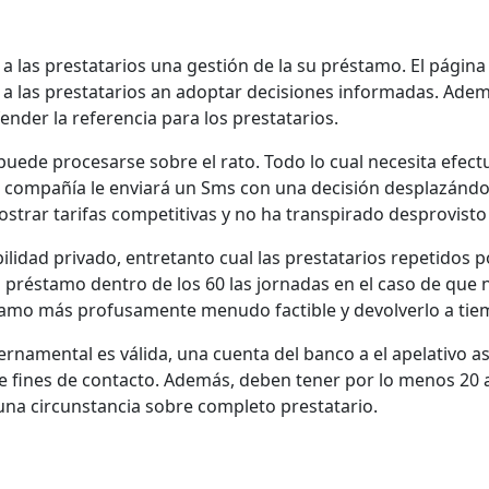
las prestatarios una gestión de la su préstamo. El página w
 a las prestatarios an adoptar decisiones informadas. Ademí¡
ender la referencia para los prestatarios.
uede procesarse sobre el rato. Todo lo cual necesita efect
ompañía le enviará un Sms con una decisión desplazándolo h
trar tarifas competitivas y no ha transpirado desprovisto c
ibilidad privado, entretanto cual las prestatarios repetido
 préstamo dentro de los 60 las jornadas en el caso de que
tamo más profusamente menudo factible y devolverlo a tie
ernamental es válida, una cuenta del banco a el apelativo as
e fines de contacto. Además, deben tener por lo menos 20 añ
una circunstancia sobre completo prestatario.