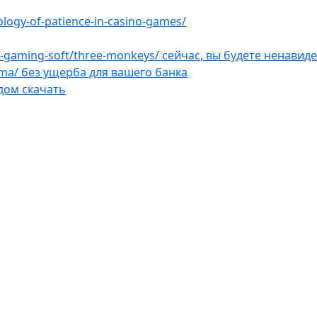
ology-of-patience-in-casino-games/
et-gaming-soft/three-monkeys/ сейчас, вы будете ненавид
ama/ без ущерба для вашего банка
дом скачать