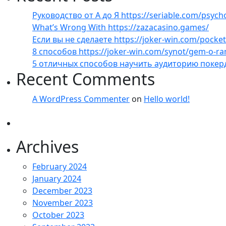
Руководство от А до Я https://seriable.com/psych
What’s Wrong With https://zazacasino.games/
Если вы не сделаете https://joker-win.com/pock
8 способов https://joker-win.com/synot/gem-o-r
5 отличных способов научить аудиторию покер
Recent Comments
A WordPress Commenter
on
Hello world!
Archives
February 2024
January 2024
December 2023
November 2023
October 2023