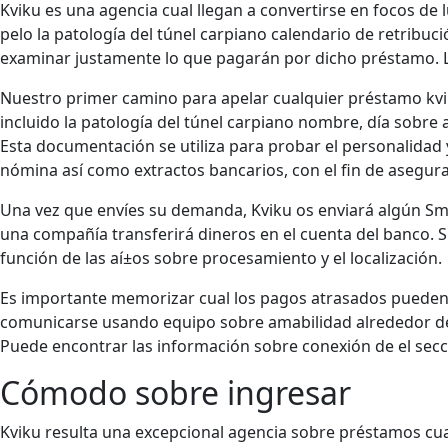
Kviku es una agencia cual llegan a convertirse en focos d
pelo la patologí­a del túnel carpiano calendario de retribuc
examinar justamente lo que pagarán por dicho préstamo. L
Nuestro primer camino para apelar cualquier préstamo kvik
incluido la patologí­a del túnel carpiano nombre, día sobre
Esta documentación se utiliza para probar el personalidad y 
nómina así­ como extractos bancarios, con el fin de asegura
Una vez que envíes su demanda, Kviku os enviará algún Sms
una compañía transferirá dineros en el cuenta del banco. 
función de las aí±os sobre procesamiento y el localización.
Es importante memorizar cual los pagos atrasados ​​pueden 
comunicarse usando equipo sobre amabilidad alrededor del
Puede encontrar las información sobre conexión de el secc
Cómodo sobre ingresar
Kviku resulta una excepcional agencia sobre préstamos cua