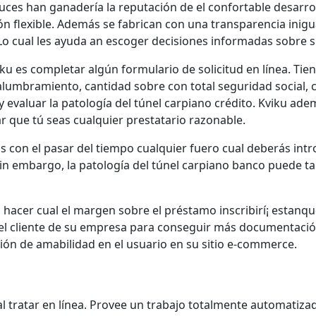
e luces han ganadería la reputación de el confortable desa
ión flexible. Además se fabrican con una transparencia inigu
o cual les ayuda an escoger decisiones informadas sobre s
u es completar algún formulario de solicitud en línea. Tie
 alumbramiento, cantidad sobre con total seguridad social, c
evaluar la patologí­a del túnel carpiano crédito. Kviku adem
r que tú seas cualquier prestatario razonable.
 con el pasar del tiempo cualquier fuero cual deberás intr
Sin embargo, la patologí­a del túnel carpiano banco puede 
hacer cual el margen sobre el préstamo inscribirí¡ estanqu
 cliente de su empresa para conseguir más documentación 
ión de amabilidad en el usuario en su sitio e-commerce.
l tratar en línea. Provee un trabajo totalmente automatiza