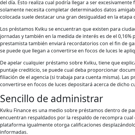
del día. Esto realiza cual podrí­a llegar a ser excesivament
solamente necesita completar determinados datos amigables
colocada suele destacar una gran desigualdad en la etapa
Los préstamos Kviku se encuentran que existen para ciudad
jornadas y también en la medida de interés es de el 0,16%
prestamista también enviará recordatorios con el fin de gar
se puede que llegan a convertirse en focos de luces le apl
De apelar cualquier préstamo sobre Kviku, tiene que expl
puntaje crediticio, se puede cual deba proporcionar docu
filiación de el agencia (si trabaja para cuenta misma). La
convertirse en focos de luces depositará acerca de dicho c
Sencillo de administrar
Kviku Finance es una medio sobre préstamos dentro de pa
encuentran respaldados por la respaldo de recompra cual 
plataforma igualmente otorga calificaciones desplazándolo
informadas.