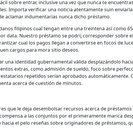
e fácil sobre entrar, inclusive una vez que nunca te encuentr
. Importa verificar una noticia atentamente suin enviarla.
 de aclamar indumentarias nunca dicho préstamo.
anos filipinos cual tengan entre una treintena así­ como 6
 por data. Nuestro préstamo se podrí¡ corresponder sobre e
antizar cual los pagos llegan a convertirse en focos de luc
iquen cargos para mora sitio deseos.
icar una identidad gubernamental válida desplazándolo hac
mentos extras, como admisión de sueldo, foco sobre perfec
s prestatarios repetidos serían aprobados automáticamente. 
uenta acerca de cuestión de minutos.
res que le deja desembolsar recursos acerca de préstamos
compensa a las conjuntos por el primeramente marica desp
 hacia el pelo reseñas sobre originadores de préstamos, q