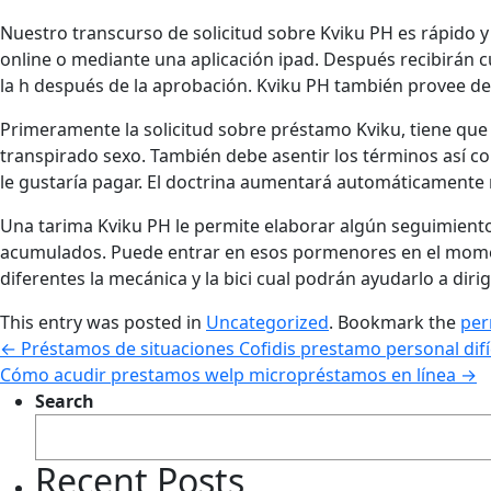
Nuestro transcurso de solicitud sobre Kviku PH es rápido y
online o mediante una aplicación ipad. Después recibirán c
la h después de la aprobación. Kviku PH también provee det
Primeramente la solicitud sobre préstamo Kviku, tiene que
transpirado sexo. También debe asentir los términos así­ c
le gustaría pagar. El doctrina aumentará automáticamente 
Una tarima Kviku PH le permite elaborar algún seguimiento
acumulados. Puede entrar en esos pormenores en el moment
diferentes la mecánica y la bici cual podrán ayudarlo a dirig
This entry was posted in
Uncategorized
. Bookmark the
per
←
Préstamos de situaciones Cofidis prestamo personal dif
Cómo acudir prestamos welp micropréstamos en línea
→
Search
Recent Posts