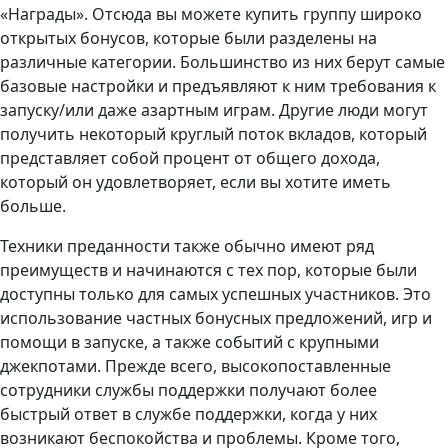
«Награды». Отсюда вы можете купить группу широко
открытых бонусов, которые были разделены на
различные категории. Большинство из них берут самые
базовые настройки и предъявляют к ним требования к
запуску/или даже азартным играм. Другие люди могут
получить некоторый круглый поток вкладов, который
представляет собой процент от общего дохода,
который он удовлетворяет, если вы хотите иметь
больше.
Техники преданности также обычно имеют ряд
преимуществ и начинаются с тех пор, которые были
доступны только для самых успешных участников. Это
использование частных бонусных предложений, игр и
помощи в запуске, а также событий с крупными
джекпотами. Прежде всего, высокопоставленные
сотрудники службы поддержки получают более
быстрый ответ в службе поддержки, когда у них
возникают беспокойства и проблемы. Кроме того,