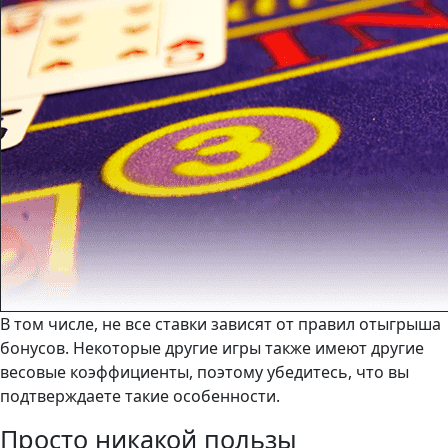
В том числе, не все ставки зависят от правил отыгрыша
бонусов.
Некоторые другие игры также имеют другие
весовые коэффициенты, поэтому убедитесь, что вы
подтверждаете такие особенности.
Просто никакой пользы