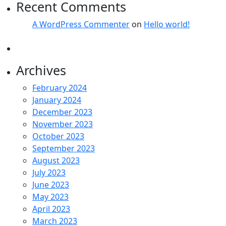
Recent Comments
A WordPress Commenter
on
Hello world!
Archives
February 2024
January 2024
December 2023
November 2023
October 2023
September 2023
August 2023
July 2023
June 2023
May 2023
April 2023
March 2023