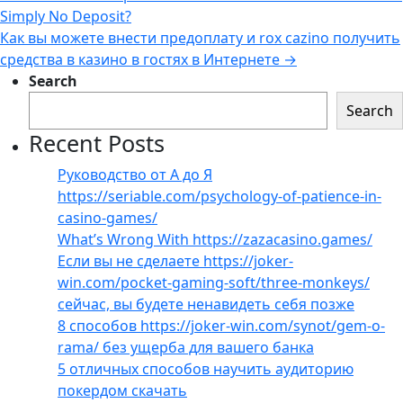
Simply No Deposit?
Как вы можете внести предоплату и rox cazino получить
средства в казино в гостях в Интернете
→
Search
Search
Recent Posts
Руководство от А до Я
https://seriable.com/psychology-of-patience-in-
casino-games/
What’s Wrong With https://zazacasino.games/
Если вы не сделаете https://joker-
win.com/pocket-gaming-soft/three-monkeys/
сейчас, вы будете ненавидеть себя позже
8 способов https://joker-win.com/synot/gem-o-
rama/ без ущерба для вашего банка
5 отличных способов научить аудиторию
покердом скачать