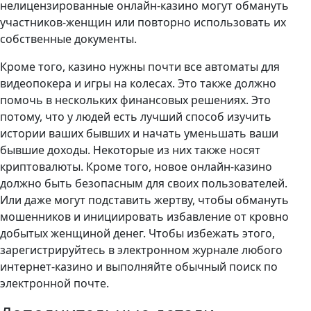
нелицензированные онлайн-казино могут обмануть
участников-женщин или повторно использовать их
собственные документы.
Кроме того, казино нужны почти все автоматы для
видеопокера и игры на колесах. Это также должно
помочь в нескольких финансовых решениях. Это
потому, что у людей есть лучший способ изучить
истории ваших бывших и начать уменьшать ваши
бывшие доходы. Некоторые из них также носят
криптовалюты. Кроме того, новое онлайн-казино
должно быть безопасным для своих пользователей.
Или даже могут подставить жертву, чтобы обмануть
мошенников и инициировать избавление от кровно
добытых женщиной денег. Чтобы избежать этого,
зарегистрируйтесь в электронном журнале любого
интернет-казино и выполняйте обычный поиск по
электронной почте.