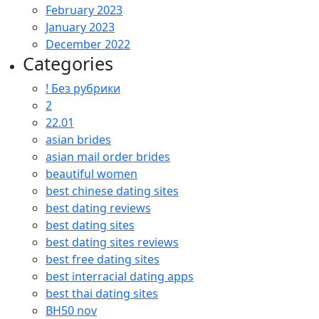
February 2023
January 2023
December 2022
Categories
! Без рубрики
2
22.01
asian brides
asian mail order brides
beautiful women
best chinese dating sites
best dating reviews
best dating sites
best dating sites reviews
best free dating sites
best interracial dating apps
best thai dating sites
BH50 nov