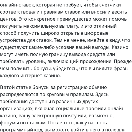
онлайн-ставок, которая не требует, чтобы счетчики
соответствовали правилам ставок или вносили десять
центов. Это конкретное преимущество может помочь
получить максимальную выплату, и это отличный
способ получить широко открытые цифровые
устройства для ставок. Тем не менее, имейте в виду, что
существуют какие-либо условия вашей выгоды. Казино
могут иметь полную границу вывода средств или
требовать уровень, включающий прохождение. Прежде
чем получить бонусы, убедитесь, что вы видите фразы
каждого интернет-казино.
В этой статье бонусы за регистрацию обычно
распределяются по круговым правилам. Здесь
требования доступны в различных других
организациях, включая социальные профили онлайн-
казино, вашу электронную почту или, возможно,
форумы по ставкам. После того, как у вас есть
программный код, вы можете войти в него в поле для