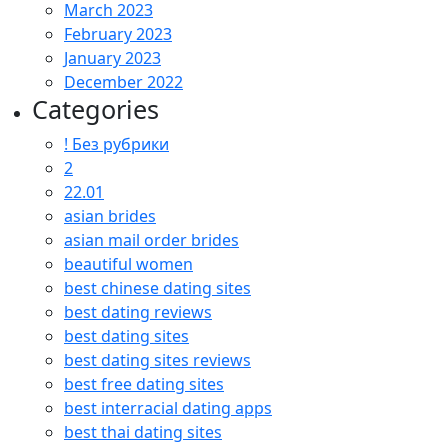
March 2023
February 2023
January 2023
December 2022
Categories
! Без рубрики
2
22.01
asian brides
asian mail order brides
beautiful women
best chinese dating sites
best dating reviews
best dating sites
best dating sites reviews
best free dating sites
best interracial dating apps
best thai dating sites