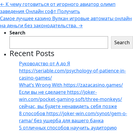
←
К чему готовиться от игорного авиатор олимп
заведения Онлайн софт Получить
Самое лучшее казино Вулкан игровые автоматы онлайн
на деньги без законодательства.
→
Search
Search
Recent Posts
Руководство от А до Я
https://seriable.com/psychology-of-patience-in-
casino-games/
What’s Wrong With https://zazacasino.games/
Если вы не сделаете https://joker-
win.com/pocket-gaming-soft/three-monkeys/
сейчас, вы будете ненавидеть себя позже
8 способов https://joker-win.com/synot/gem-o-
rama/ без ущерба для вашего банка
5 отличных способов научить аудиторию