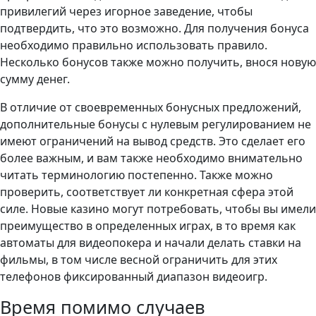
привилегий через игорное заведение, чтобы
подтвердить, что это возможно. Для получения бонуса
необходимо правильно использовать правило.
Несколько бонусов также можно получить, внося новую
сумму денег.
В отличие от своевременных бонусных предложений,
дополнительные бонусы с нулевым регулированием не
имеют ограничений на вывод средств. Это сделает его
более важным, и вам также необходимо внимательно
читать терминологию постепенно. Также можно
проверить, соответствует ли конкретная сфера этой
силе. Новые казино могут потребовать, чтобы вы имели
преимущество в определенных играх, в то время как
автоматы для видеопокера и начали делать ставки на
фильмы, в том числе весной ограничить для этих
телефонов фиксированный диапазон видеоигр.
Время помимо случаев