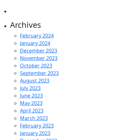
Archives
February 2024
January 2024
December 2023
November 2023
October 2023
September 2023
August 2023
July 2023
June 2023
May 2023
April 2023
March 2023
February 2023
January 2023