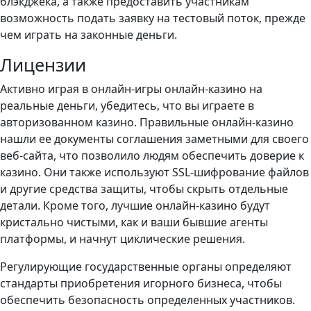
блэкджека, а также предоставить участникам
возможность подать заявку на тестовый поток, прежде
чем играть на законные деньги.
Лицензии
Активно играя в онлайн-игры онлайн-казино на
реальные деньги, убедитесь, что вы играете в
авторизованном казино. Правильные онлайн-казино
нашли ее документы соглашения заметными для своего
веб-сайта, что позволило людям обеспечить доверие к
казино. Они также используют SSL-шифрование файлов
и другие средства защиты, чтобы скрыть отдельные
детали. Кроме того, лучшие онлайн-казино будут
кристально чистыми, как и ваши бывшие агенты
платформы, и начнут циклические решения.
Регулирующие государственные органы определяют
стандарты приобретения игорного бизнеса, чтобы
обеспечить безопасность определенных участников.