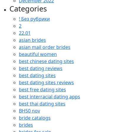
December 2022
Categories
! Без рубрики
2
22.01
asian brides
asian mail order brides
beautiful women
best chinese dating sites
best dating reviews
best dating sites
best dating sites reviews
best free dating sites
best interracial dating apps
best thai dating sites
BH50 nov
bride catalogs
brides