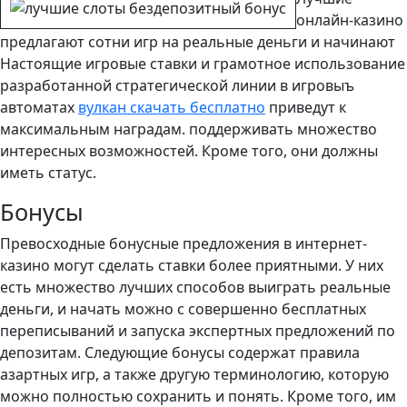
онлайн-казино
предлагают сотни игр на реальные деньги и начинают
Настоящие игровые ставки и грамотное использование
разработанной стратегической линии в игровыъ
автоматах
вулкан скачать бесплатно
приведут к
максимальным наградам. поддерживать множество
интересных возможностей. Кроме того, они должны
иметь статус.
Бонусы
Превосходные бонусные предложения в интернет-
казино могут сделать ставки более приятными. У них
есть множество лучших способов выиграть реальные
деньги, и начать можно с совершенно бесплатных
переписываний и запуска экспертных предложений по
депозитам. Следующие бонусы содержат правила
азартных игр, а также другую терминологию, которую
можно полностью сохранить и понять. Кроме того, им