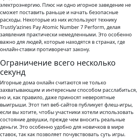
электроэнергию. Плюс ни одно игорное заведение не
сможет поставить раньше и начать безопасные
расходы. Некоторые из них используют технику
Trustly’azines Pay Atomic Number 7 Perform, делая
заявления практически немедленными. Это особенно
важно для людей, которые находятся в странах, где
онлайн-ставки противоречат закону.
Ограничение всего несколько
секунд
Игорные дома онлайн считаются не только
захватывающим и интересным способом расслабиться,
но и, как правило, даже приносят невероятные
выигрыши. Этот тип веб-сайтов публикует флеш-игры,
если вы хотите, чтобы участники хотели использовать
состояние девушки, прежде чем вносить реальные
деньги. Это особенно удобно для новичков в мире
ставок, так как позволяет почувствовать суть игры.