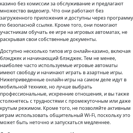
казино без комиссии за обслуживание и предлагают
множество видеоигр. Что они работают без
загруженного приложения и доступны через программу
по безопасной ссылке. Кроме того, они помогают
участникам обучать ее игре на игровых автоматах, не
раскрывая свои собственные документы.
Доступно несколько типов игр онлайн-казино, включая
блэкджек и начинающий блэкджек. Тем не менее,
наиболее часто используемые игровые автоматы
имеют свободу и начинают играть в азартные игры.
Нижеприведенные онлайн-игры на самом деле идут в
мобильной технике, но лучше выбрать
профессиональные, искренние отношения, и вы также
столкнетесь с трудностями с промежуточным или даже
крутым режимом. Кроме того, не позволяйте активным
играм использовать общительный Wi-Fi, поскольку это
может быть неточно и запускаться медленнее.