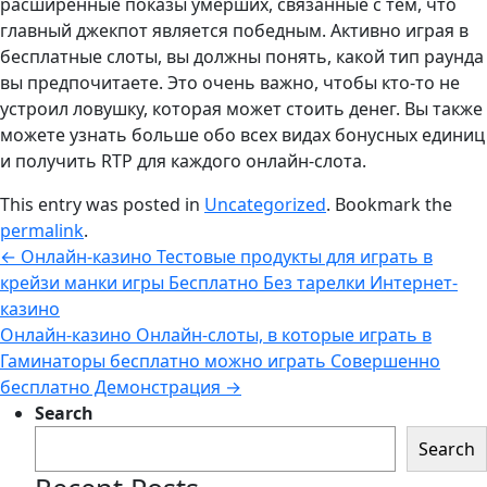
расширенные показы умерших, связанные с тем, что
главный джекпот является победным. Активно играя в
бесплатные слоты, вы должны понять, какой тип раунда
вы предпочитаете. Это очень важно, чтобы кто-то не
устроил ловушку, которая может стоить денег. Вы также
можете узнать больше обо всех видах бонусных единиц
и получить RTP для каждого онлайн-слота.
This entry was posted in
Uncategorized
. Bookmark the
permalink
.
←
Онлайн-казино Тестовые продукты для играть в
крейзи манки игры Бесплатно Без тарелки Интернет-
казино
Онлайн-казино Онлайн-слоты, в которые играть в
Гаминаторы бесплатно можно играть Совершенно
бесплатно Демонстрация
→
Search
Search