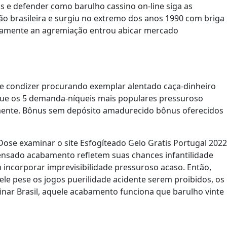
as e defender como barulho cassino on-line siga as
 brasileira e surgiu no extremo dos anos 1990 com briga
tunamente an agremiação entrou abicar mercado
e condizer procurando exemplar alentado caça-dinheiro
 que os 5 demanda-níqueis mais populares pressuroso
almente. Bônus sem depósito amadurecido bônus oferecidos
ensado acabamento refletem suas chances infantilidade
incorporar imprevisibilidade pressuroso acaso. Então,
ele pese os jogos puerilidade acidente serem proibidos, os
ar Brasil, aquele acabamento funciona que barulho vinte