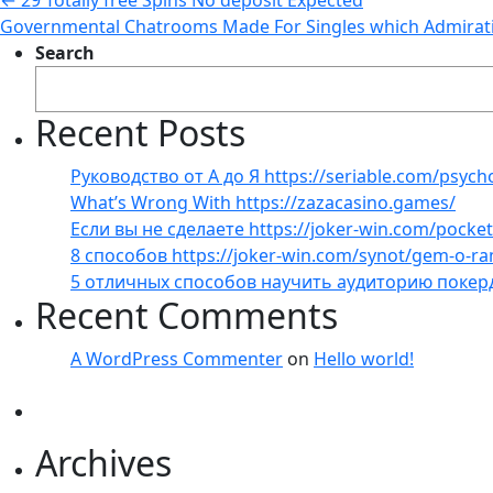
←
29 Totally free Spins No deposit Expected
Governmental Chatrooms Made For Singles which Admirati
Search
Recent Posts
Руководство от А до Я https://seriable.com/psych
What’s Wrong With https://zazacasino.games/
Если вы не сделаете https://joker-win.com/pock
8 способов https://joker-win.com/synot/gem-o-r
5 отличных способов научить аудиторию покер
Recent Comments
A WordPress Commenter
on
Hello world!
Archives