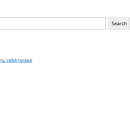
Search
еть себя позже