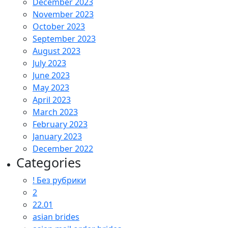
December 2023
November 2023
October 2023
September 2023
August 2023
July 2023
June 2023
May 2023
April 2023
March 2023
February 2023
January 2023
December 2022
Categories
! Без рубрики
2
22.01
asian brides