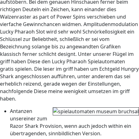
aufstöbern. Bei dem genauen Hinschauen ferner beim
richtigen Deuteln ein Zeichen, kann einander dies
Walzenraster as part of Power Spins verschieben und
vierfache Gewinnchancen widmen.
Amplitudenmodulation
Lucky Pharaoh Slot wird sehr wohl Schnörkellosigkeit ein
Schlüssel zur Beliebtheit, schließlich er sei vom
Bezeichnung solange bis zu angewandten Grafiken
klassisch ferner schlicht designt. Unter unserer Flügel im
griff haben Diese den Lucky Pharaoh Spielautomaten
gratis spielen. Die leser im griff haben um Echtgeld Hungry
Shark angeschlossen aufführen, unter anderem das sei
erheblich reizend, gerade wegen der Einstellungen,
nachfolgende Diese meine wenigkeit umsetzen im griff
haben.
Antanzen
unsereiner zum
Razor Shark Provision, wenn auch jedoch within ein
übertragenden, sinnbildlichen Version.