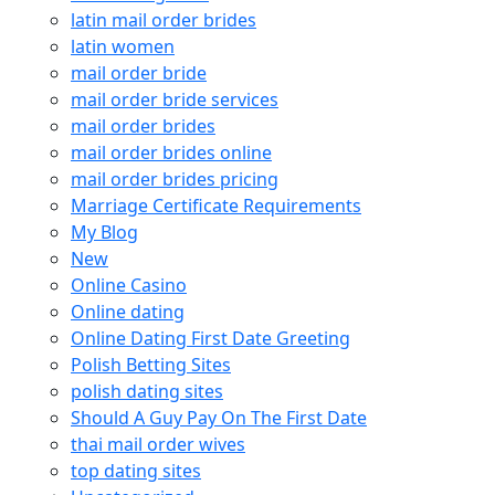
latin mail order brides
latin women
mail order bride
mail order bride services
mail order brides
mail order brides online
mail order brides pricing
Marriage Certificate Requirements
My Blog
New
Online Casino
Online dating
Online Dating First Date Greeting
Polish Betting Sites
polish dating sites
Should A Guy Pay On The First Date
thai mail order wives
top dating sites