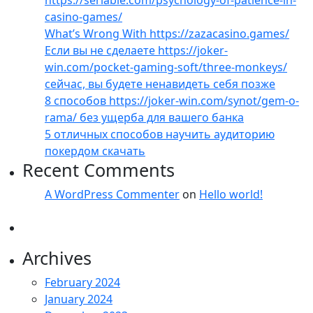
https://seriable.com/psychology-of-patience-in-
casino-games/
What’s Wrong With https://zazacasino.games/
Если вы не сделаете https://joker-
win.com/pocket-gaming-soft/three-monkeys/
сейчас, вы будете ненавидеть себя позже
8 способов https://joker-win.com/synot/gem-o-
rama/ без ущерба для вашего банка
5 отличных способов научить аудиторию
покердом скачать
Recent Comments
A WordPress Commenter
on
Hello world!
Archives
February 2024
January 2024