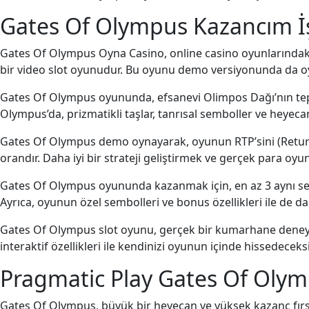
Gates Of Olympus Kazancım 
Gates Of Olympus Oyna Casino, online casino oyunlarındaki
bir video slot oyunudur. Bu oyunu demo versiyonunda da oyna
Gates Of Olympus oyununda, efsanevi Olimpos Dağı’nın tepesi
Olympus’da, prizmatikli taşlar, tanrısal semboller ve heyeca
Gates Of Olympus demo oynayarak, oyunun RTP’sini (Return to
orandır. Daha iyi bir strateji geliştirmek ve gerçek para o
Gates Of Olympus oyununda kazanmak için, en az 3 aynı sem
Ayrıca, oyunun özel sembolleri ve bonus özellikleri ile de d
Gates Of Olympus slot oyunu, gerçek bir kumarhane deneyimi
interaktif özellikleri ile kendinizi oyunun içinde hissedec
Pragmatic Play Gates Of Oly
Gates Of Olympus, büyük bir heyecan ve yüksek kazanç fırs