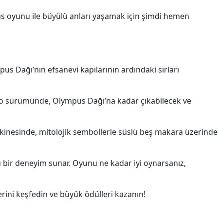
s oyunu ile büyülü anları yaşamak için şimdi hemen
us Dağı’nın efsanevi kapılarının ardındaki sırları
mo sürümünde, Olympus Dağı’na kadar çıkabilecek ve
kinesinde, mitolojik sembollerle süslü beş makara üzerinde
gü bir deneyim sunar. Oyunu ne kadar iyi oynarsanız,
ini keşfedin ve büyük ödülleri kazanın!