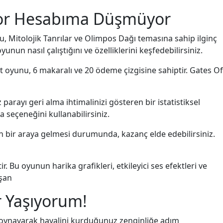
yor Hesabıma Düşmüyor
 Mitolojik Tanrılar ve Olimpos Dağı temasına sahip ilginç
n nasıl çalıştığını ve özelliklerini keşfedebilirsiniz.
t oyunu, 6 makaralı ve 20 ödeme çizgisine sahiptir. Gates Of
rayı geri alma ihtimalinizi gösteren bir istatistiksel
 seçeneğini kullanabilirsiniz.
bir araya gelmesi durumunda, kazanç elde edebilirsiniz.
u oyunun harika grafikleri, etkileyici ses efektleri ve
 şan
 Yaşıyorum!
 oynayarak hayalini kurduğunuz zenginliğe adım