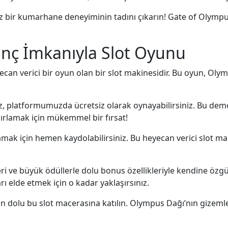
 bir kumarhane deneyiminin tadını çıkarın! Gate of Olympu
anç İmkanıyla Slot Oyunu
an verici bir oyun olan bir slot makinesidir. Bu oyun, Olymp
, platformumuzda ücretsiz olarak oynayabilirsiniz. Bu de
zırlamak için mükemmel bir fırsat!
ak için hemen kaydolabilirsiniz. Bu heyecan verici slot ma
tleri ve büyük ödüllerle dolu bonus özellikleriyle kendine öz
elde etmek için o kadar yaklaşırsınız.
olu bu slot macerasına katılın. Olympus Dağı’nın gizemler