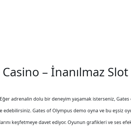
asino – İnanılmaz Slot 
er adrenalin dolu bir deneyim yaşamak isterseniz, Gates o
 edebilirsiniz. Gates of Olympus demo oyna ve bu eşsiz oy
arını keşfetmeye davet ediyor. Oyunun grafikleri ve ses efe