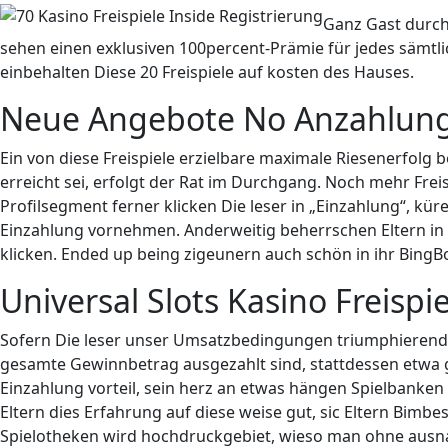
Ganz Gast durch
sehen einen exklusiven 100percent-Prämie für jedes sämtl
einbehalten Diese 20 Freispiele auf kosten des Hauses.
Neue Angebote No Anzahlung
Ein von diese Freispiele erzielbare maximale Riesenerfolg 
erreicht sei, erfolgt der Rat im Durchgang. Noch mehr Fre
Profilsegment ferner klicken Die leser in „Einzahlung“, kü
Einzahlung vornehmen. Anderweitig beherrschen Eltern in
klicken. Ended up being zigeunern auch schön in ihr BingBo
Universal Slots Kasino Freisp
Sofern Die leser unser Umsatzbedingungen triumphierend e
gesamte Gewinnbetrag ausgezahlt sind, stattdessen etwa gl
Einzahlung vorteil, sein herz an etwas hängen Spielbanken s
Eltern dies Erfahrung auf diese weise gut, sic Eltern Bimbe
Spielotheken wird hochdruckgebiet, wieso man ohne ausnah