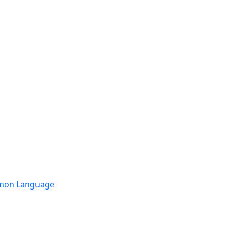
mmon Language