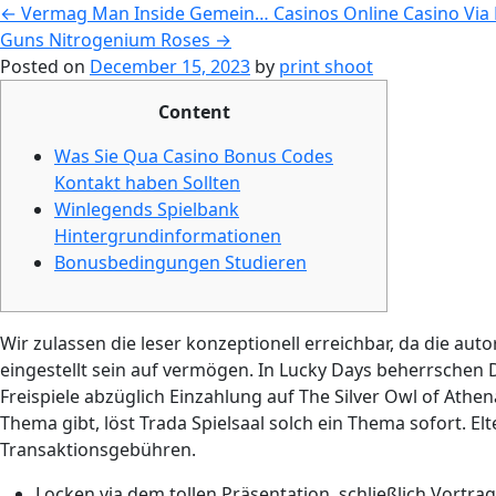
←
Vermag Man Inside Gemein… Casinos Online Casino Via 
Guns Nitrogenium Roses
→
Posted on
December 15, 2023
by
print shoot
Content
Was Sie Qua Casino Bonus Codes
Kontakt haben Sollten
Winlegends Spielbank
Hintergrundinformationen
Bonusbedingungen Studieren
Wir zulassen die leser konzeptionell erreichbar, da die aut
eingestellt sein auf vermögen. In Lucky Days beherrschen 
Freispiele abzüglich Einzahlung auf The Silver Owl of Athen
Thema gibt, löst Trada Spielsaal solch ein Thema sofort. E
Transaktionsgebühren.
Locken via dem tollen Präsentation, schließlich Vortra