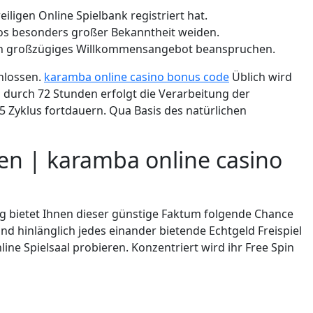
weiligen Online Spielbank registriert hat.
inos besonders großer Bekanntheit weiden.
r ein großzügiges Willkommensangebot beanspruchen.
chlossen.
karamba online casino bonus code
Üblich wird
 durch 72 Stunden erfolgt die Verarbeitung der
 Zyklus fortdauern. Qua Basis des natürlichen
en | karamba online casino
g bietet Ihnen dieser günstige Faktum folgende Chance
nd hinlänglich jedes einander bietende Echtgeld Freispiel
ine Spielsaal probieren. Konzentriert wird ihr Free Spin