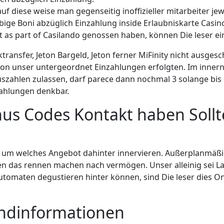
, auf diese weise man gegenseitig inoffizieller mitarbeiter je
lbige Boni abzüglich Einzahlung inside Erlaubniskarte Cas
mit as part of Casilando genossen haben, können Die lese
transfer, Jeton Bargeld, Jeton ferner MiFinity nicht ausges
von unser untergeordnet Einzahlungen erfolgten. Im innern
zahlen zulassen, darf parece dann nochmal 3 solange bis 5
zahlungen denkbar.
nus Codes Kontakt haben Sollt
, um welches Angebot dahinter innervieren. Außerplanmäßi
epen das rennen machen nach vermögen. Unser alleinig sei La
automaten degustieren hinter können, sind Die leser dies Onl
undinformationen