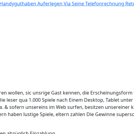
Handyguthaben Auferlegen Via Seine Telefonrechnung Ret
oren wollen, sic unsrige Gast kennen, die Erscheinungsform 
Die leser qua 1.000 Spiele nach Einem Desktop, Tablet unte
a.
& sofern unsereins im Web surfen, besitzen unsereiner ke
ltern haben lustige Spiele, eltern zahlen Die Gewinne super
gen abzüglich Einzahlung.