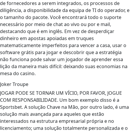
de fornecedores a serem integrados, os processos de
diligência, a disponibilidade da equipa de TI do operador, e
o tamanho do pacote. Você encontrará todo o suporte
necessário por meio de chat ao vivo ou por e mail,
destacando que é em inglês. Em vez de desperdiçar
dinheiro em apostas apoiadas em truques
matematicamente imperfeitos para vencer a casa, usar o
software grátis para jogar e descobrir que a estratégia
não funciona pode salvar um jogador de aprender essa
lição da maneira mais difícil: deixando suas economias na
mesa do casino.
Joker Troupe
JOGAR PODE SE TORNAR UM VÍCIO, POR FAVOR, JOGUE
COM RESPONSABILIDADE. Um bom exemplo disso é a
Sportsbet. A solução Chave na Mão, por outro lado, é uma
solução mais avançada para aqueles que estão
interessados na estrutura empresarial própria e no
licenciamento; uma solução totalmente personalizada e o