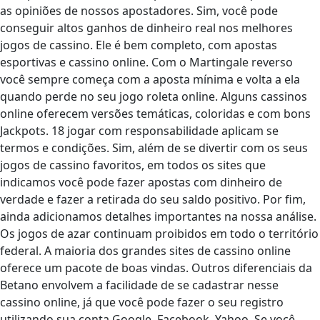
as opiniões de nossos apostadores. Sim, você pode
conseguir altos ganhos de dinheiro real nos melhores
jogos de cassino. Ele é bem completo, com apostas
esportivas e cassino online. Com o Martingale reverso
você sempre começa com a aposta mínima e volta a ela
quando perde no seu jogo roleta online. Alguns cassinos
online oferecem versões temáticas, coloridas e com bons
Jackpots. 18 jogar com responsabilidade aplicam se
termos e condições. Sim, além de se divertir com os seus
jogos de cassino favoritos, em todos os sites que
indicamos você pode fazer apostas com dinheiro de
verdade e fazer a retirada do seu saldo positivo. Por fim,
ainda adicionamos detalhes importantes na nossa análise.
Os jogos de azar continuam proibidos em todo o território
federal. A maioria dos grandes sites de cassino online
oferece um pacote de boas vindas. Outros diferenciais da
Betano envolvem a facilidade de se cadastrar nesse
cassino online, já que você pode fazer o seu registro
utilizando sua conta Google, Facebook, Yahoo. Se você