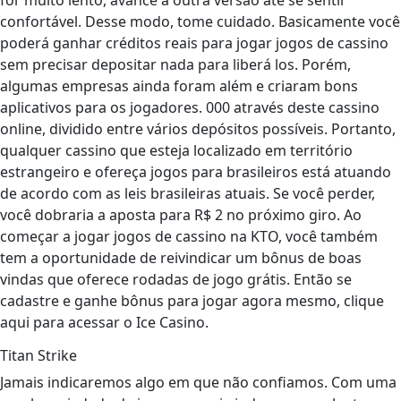
for muito lento, avance a outra versão até se sentir
confortável. Desse modo, tome cuidado. Basicamente você
poderá ganhar créditos reais para jogar jogos de cassino
sem precisar depositar nada para liberá los. Porém,
algumas empresas ainda foram além e criaram bons
aplicativos para os jogadores. 000 através deste cassino
online, dividido entre vários depósitos possíveis. Portanto,
qualquer cassino que esteja localizado em território
estrangeiro e ofereça jogos para brasileiros está atuando
de acordo com as leis brasileiras atuais. Se você perder,
você dobraria a aposta para R$ 2 no próximo giro. Ao
começar a jogar jogos de cassino na KTO, você também
tem a oportunidade de reivindicar um bônus de boas
vindas que oferece rodadas de jogo grátis. Então se
cadastre e ganhe bônus para jogar agora mesmo, clique
aqui para acessar o Ice Casino.
Titan Strike
Jamais indicaremos algo em que não confiamos. Com uma