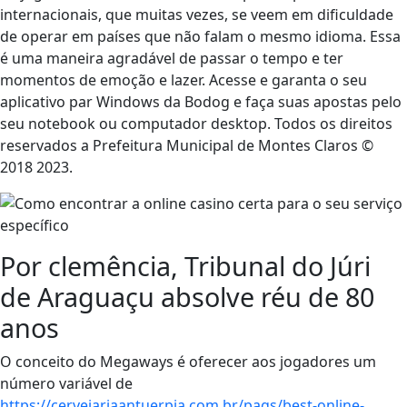
internacionais, que muitas vezes, se veem em dificuldade
de operar em países que não falam o mesmo idioma. Essa
é uma maneira agradável de passar o tempo e ter
momentos de emoção e lazer. Acesse e garanta o seu
aplicativo par Windows da Bodog e faça suas apostas pelo
seu notebook ou computador desktop. Todos os direitos
reservados a Prefeitura Municipal de Montes Claros ©
2018 2023.
Por clemência, Tribunal do Júri
de Araguaçu absolve réu de 80
anos
O conceito do Megaways é oferecer aos jogadores um
número variável de
https://cervejariaantuerpia.com.br/pags/best-online-