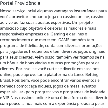
Portal Previdência
Nosso serviço inclui algumas vantagens instantâneas para
você aproveitar enquanto joga no cassino online, cassino
ao vivo ou faz suas apostas esportivas. Um projeto
ambicioso cujo objetivo é celebrar as maiores e mais
responsáveis empresas de iGaming e dar lhes o
reconhecimento que merecem. GAME também tem
programa de fidelidade, conta com diversas promoções
para jogadores frequentes e tem diversos jogos originais
para seus clientes. Além disso, também verificamos se há
um bônus de boas vindas e outras promoções para os
clientes. Por isso, se você curte se divertir em cassinos
online, pode aproveitar a plataforma da Lance Betting
Brasil. Pois bem, você pode encontrar vários eventos e
torneios como: caça níqueis, jogos de mesa, eventos
especiais, jackpots progressivos e programas de lealdade
e VIP. Nos cassinos online é uma ótima forma de se divertir
com pouco, ainda mais com a experiência proposta pelas