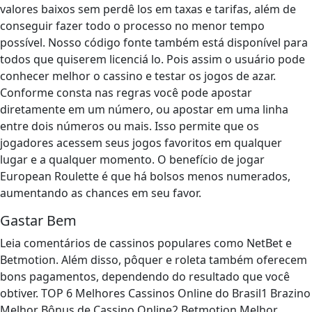
valores baixos sem perdê los em taxas e tarifas, além de
conseguir fazer todo o processo no menor tempo
possível. Nosso código fonte também está disponível para
todos que quiserem licenciá lo. Pois assim o usuário pode
conhecer melhor o cassino e testar os jogos de azar.
Conforme consta nas regras você pode apostar
diretamente em um número, ou apostar em uma linha
entre dois números ou mais. Isso permite que os
jogadores acessem seus jogos favoritos em qualquer
lugar e a qualquer momento. O benefício de jogar
European Roulette é que há bolsos menos numerados,
aumentando as chances em seu favor.
Gastar Bem
Leia comentários de cassinos populares como NetBet e
Betmotion. Além disso, pôquer e roleta também oferecem
bons pagamentos, dependendo do resultado que você
obtiver. TOP 6 Melhores Cassinos Online do Brasil1 Brazino
Melhor Bônus de Cassino Online2 Betmotion Melhor