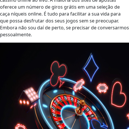
cassino online ao vivo. A maioria dos sites de apostas
oferece um número de giros grátis em uma seleção de
caça níqueis online. É tudo para facilitar a sua vida para
que possa desfrutar dos seus jogos sem se preocupar.
Embora não sou daí de perto, se precisar de conversarmos
pessoalmente.