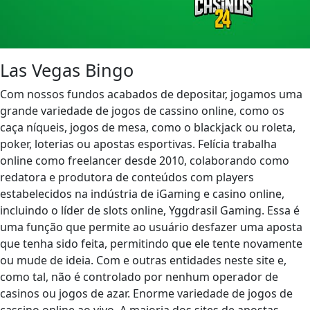
Las Vegas Bingo
Com nossos fundos acabados de depositar, jogamos uma
grande variedade de jogos de cassino online, como os
caça níqueis, jogos de mesa, como o blackjack ou roleta,
poker, loterias ou apostas esportivas. Felícia trabalha
online como freelancer desde 2010, colaborando como
redatora e produtora de conteúdos com players
estabelecidos na indústria de iGaming e casino online,
incluindo o líder de slots online, Yggdrasil Gaming. Essa é
uma função que permite ao usuário desfazer uma aposta
que tenha sido feita, permitindo que ele tente novamente
ou mude de ideia. Com e outras entidades neste site e,
como tal, não é controlado por nenhum operador de
casinos ou jogos de azar. Enorme variedade de jogos de