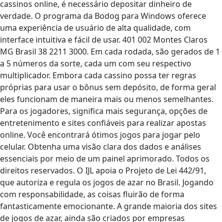
cassinos online, é necessário depositar dinheiro de
verdade. O programa da Bodog para Windows oferece
uma experiência de usuário de alta qualidade, com
interface intuitiva e fácil de usar. 401 002 Montes Claros
MG Brasil 38 2211 3000. Em cada rodada, são gerados de 1
a 5 números da sorte, cada um com seu respectivo
multiplicador. Embora cada cassino possa ter regras
próprias para usar o bônus sem depósito, de forma geral
eles funcionam de maneira mais ou menos semelhantes.
Para os jogadores, significa mais segurança, opções de
entretenimento e sites confiáveis para realizar apostas
online. Você encontrará ótimos jogos para jogar pelo
celular. Obtenha uma visão clara dos dados e análises
essenciais por meio de um painel aprimorado. Todos os
direitos reservados. O IJL apoia o Projeto de Lei 442/91,
que autoriza e regula os jogos de azar no Brasil. Jogando
com responsabilidade, as coisas fluirão de forma
fantasticamente emocionante. A grande maioria dos sites
de jogos de azar, ainda são criados por empresas