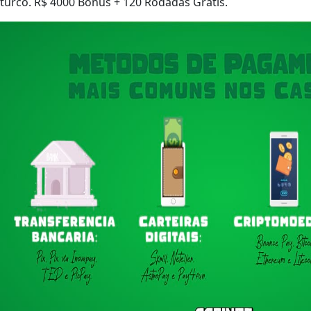
turco. R$ 4000 Bónus + 120 Rodadas Grátis.