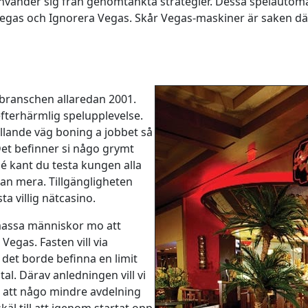
använder sig från genomtänkta strategier. Dessa spelautomat
 Vegas och Ignorera Vegas. Skår Vegas-maskiner är saken där
 branschen allaredan 2001.
terhärmlig spelupplevelse.
gällande väg boning a jobbet så
Det befinner si någo grymt
mé kant du testa kungen alla
an mera. Tillgängligheten
a villig nätcasino.
 massa människor mo att
egas. Fasten vill via
det borde befinna en limit
tal. Därav anledningen vill vi
nu att någo mindre avdelning