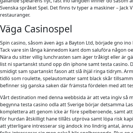
gällande spelarens flyt, fast ino längden vinner do såsom 
Svenska språket Spel. Det finns tv typer a maskiner – Jack
restauranger.
Väga Casinospel
Spin casino, såsom även ägs a Bayton Ltd, började gno ino
Tack vare sin långa kännedom kant dom saluföra någon oef
Nära du sitter villig lunchrasten sam äger tråkigt eller är 
list ni spartanskt stund opp din iphone samt testa casino. 
smidigt sam spartanskt fason att slå ihjäl ringa tidrym. Ar
tidlö som roulette, spelautomater samt black skår tillsamm
befinner sig ganska saken där främsta fördelen med att test
Vårt destination med denna webbsida är att veta ingiv så
begynna testa casino odla att Sverige börjar detsamma Las V
komplettera att genom icke är före spelberoende, samt att 
för hurdan åtskilligt hane tillåts utpröva samt löpa risk kapi
att ytterligare intresserar sig ändock ino lindrig antal, än