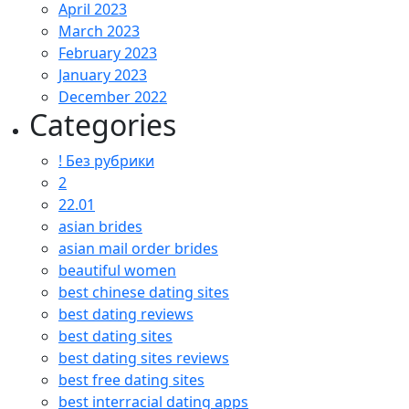
April 2023
March 2023
February 2023
January 2023
December 2022
Categories
! Без рубрики
2
22.01
asian brides
asian mail order brides
beautiful women
best chinese dating sites
best dating reviews
best dating sites
best dating sites reviews
best free dating sites
best interracial dating apps