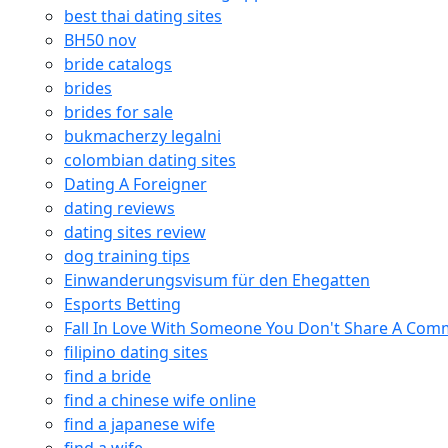
best thai dating sites
BH50 nov
bride catalogs
brides
brides for sale
bukmacherzy legalni
colombian dating sites
Dating A Foreigner
dating reviews
dating sites review
dog training tips
Einwanderungsvisum für den Ehegatten
Esports Betting
Fall In Love With Someone You Don't Share A Co
filipino dating sites
find a bride
find a chinese wife online
find a japanese wife