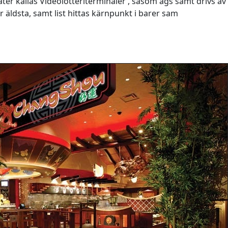
er kallas Videolotteriterminaler , såsom ägs samt drivs av
 äldsta, samt list hittas kärnpunkt i barer sam