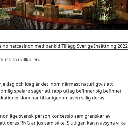
nstilta i villkoren.
je dag och idag är det inom närmast naturligtvis att
 Somlig spelare säger att rapp uttag befinner sig befinner
ikationer dom har tittar igenom även villig deras
casinon äge svensk person koncessio sam granskar av
tt deras RNG är jus sam säke. Slutligen kan n avsyna vilka