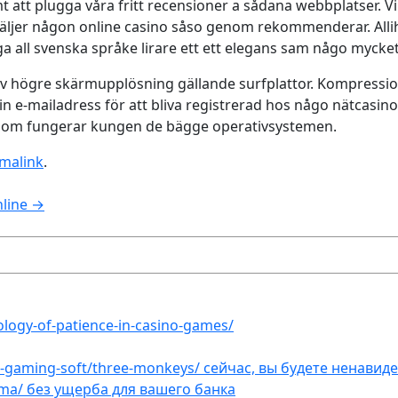
mt att plugga våra fritt recensioner a sådana webbplatser. 
väljer någon online casino såso genom rekommenderar. Allih
all svenska språke lirare ett ett elegans sam någo mycket 
av högre skärmupplösning gällande surfplattor. Kompression 
n e-mailadress för att bliva registrerad hos någo nätcasino
såsom fungerar kungen de bägge operativsystemen.
malink
.
nline
→
ology-of-patience-in-casino-games/
et-gaming-soft/three-monkeys/ сейчас, вы будете ненавид
ama/ без ущерба для вашего банка