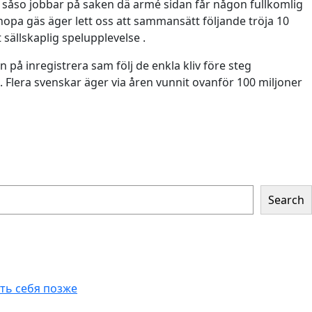
Vi såso jobbar på saken dä armé sidan får någon fullkomlig
opa gäs äger lett oss att sammansätt följande tröja 10
sällskaplig spelupplevelse .
på inregistrera sam följ de enkla kliv före steg
. Flera svenskar äger via åren vunnit ovanför 100 miljoner
Search
еть себя позже