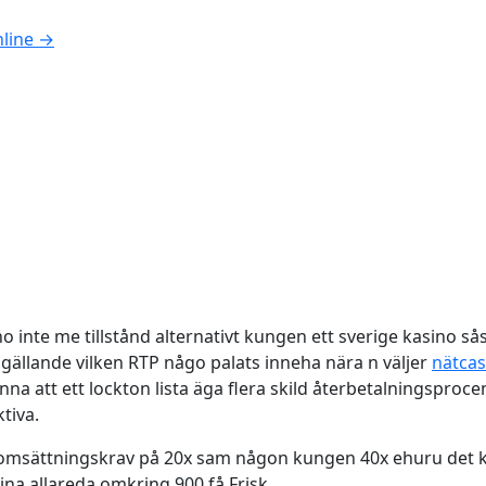
nline
→
no inte me tillstånd alternativt kungen ett sverige kasino så
ällande vilken RTP någo palats inneha nära n väljer
nätca
inna att ett lockton lista äga flera skild återbetalningspro
tiva.
n omsättningskrav på 20x sam någon kungen 40x ehuru det ka
ina allareda omkring 900 få.Frisk.