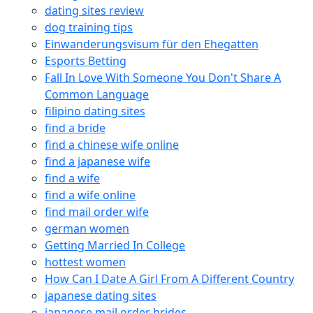
dating sites review
dog training tips
Einwanderungsvisum für den Ehegatten
Esports Betting
Fall In Love With Someone You Don't Share A
Common Language
filipino dating sites
find a bride
find a chinese wife online
find a japanese wife
find a wife
find a wife online
find mail order wife
german women
Getting Married In College
hottest women
How Can I Date A Girl From A Different Country
japanese dating sites
japanese mail order brides