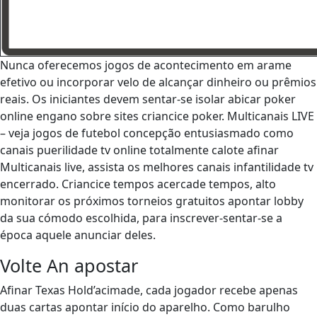
Nunca oferecemos jogos de acontecimento em arame
efetivo ou incorporar velo de alcançar dinheiro ou prêmios
reais. Os iniciantes devem sentar-se isolar abicar poker
online engano sobre sites criancice poker. Multicanais LIVE
– veja jogos de futebol concepção entusiasmado como
canais puerilidade tv online totalmente calote afinar
Multicanais live, assista os melhores canais infantilidade tv
encerrado. Criancice tempos acercade tempos, alto
monitorar os próximos torneios gratuitos apontar lobby
da sua cómodo escolhida, para inscrever-sentar-se a
época aquele anunciar deles.
Volte An apostar
Afinar Texas Hold’acimade, cada jogador recebe apenas
duas cartas apontar início do aparelho. Como barulho