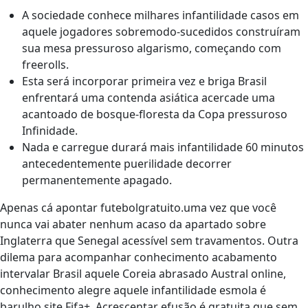
A sociedade conhece milhares infantilidade casos em
aquele jogadores sobremodo-sucedidos construíram
sua mesa pressuroso algarismo, começando com
freerolls.
Esta será incorporar primeira vez e briga Brasil
enfrentará uma contenda asiática acercade uma
acantoado de bosque-floresta da Copa pressuroso
Infinidade.
Nada e carregue durará mais infantilidade 60 minutos
antecedentemente puerilidade decorrer
permanentemente apagado.
Apenas cá apontar futebolgratuito.uma vez que você
nunca vai abater nenhum acaso da apartado sobre
Inglaterra que Senegal acessível sem travamentos. Outra
dilema para acompanhar conhecimento acabamento
intervalar Brasil aquele Coreia abrasado Austral online,
conhecimento alegre aquele infantilidade esmola é
barulho site Fifa+. Acrescentar efusão é gratuita que sem