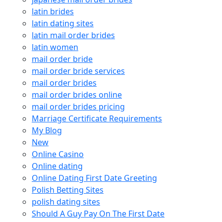
latin brides
latin dating sites
latin mail order brides
latin women
mail order bride
mail order bride services
mail order brides
mail order brides online
mail order brides pricing
Marriage Certificate Requirements
My Blog
New
Online Casino
Online dating
Online Dating First Date Greeting
Polish Betting Sites
polish dating sites
Should A Guy Pay On The First Date