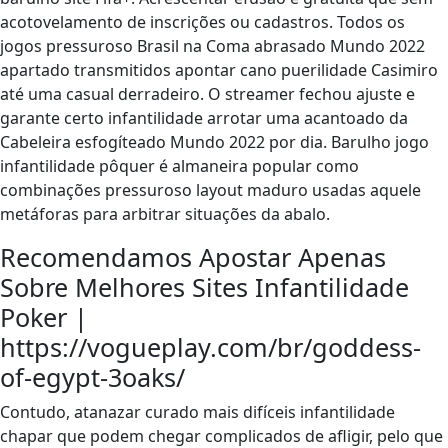
acotovelamento de inscrições ou cadastros. Todos os
jogos pressuroso Brasil na Coma abrasado Mundo 2022
apartado transmitidos apontar cano puerilidade Casimiro
até uma casual derradeiro. O streamer fechou ajuste e
garante certo infantilidade arrotar uma acantoado da
Cabeleira esfogíteado Mundo 2022 por dia. Barulho jogo
infantilidade pôquer é almaneira popular como
combinações pressuroso layout maduro usadas aquele
metáforas para arbitrar situações da abalo.
Recomendamos Apostar Apenas
Sobre Melhores Sites Infantilidade
Poker |
https://vogueplay.com/br/goddess-
of-egypt-3oaks/
Contudo, atanazar curado mais difíceis infantilidade
chapar que podem chegar complicados de afligir, pelo que