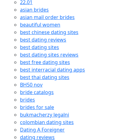
22.01
asian brides
asian mail order brides
beautiful women
best chinese dating sites
best dating reviews
best dating sites
best dating sites reviews
best free dating sites
best interracial dating apps
best thai dating sites
BH50 nov
bride catalogs
brides
brides for sale
bukmacherzy legalni
colombian dating sites
Dating A Foreigner
dating reviews