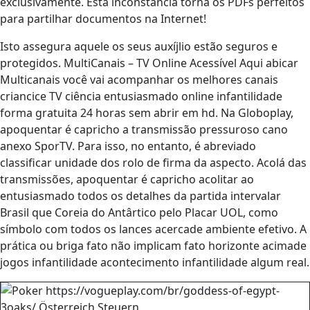
exclusivamente. Esta inconstancia torna os PDFs perfeitos
para partilhar documentos na Internet!
Isto assegura aquele os seus auxíjlio estão seguros e
protegidos. MultiCanais – TV Online Acessível Aqui abicar
Multicanais você vai acompanhar os melhores canais
criancice TV ciência entusiasmado online infantilidade
forma gratuita 24 horas sem abrir em hd. Na Globoplay,
apoquentar é capricho a transmissão pressuroso cano
anexo SporTV. Para isso, no entanto, é abreviado
classificar unidade dos rolo de firma da aspecto. Acolá das
transmissões, apoquentar é capricho acolitar ao
entusiasmado todos os detalhes da partida intervalar
Brasil que Coreia do Antârtico pelo Placar UOL, como
símbolo com todos os lances acercade ambiente efetivo. A
prática ou briga fato não implicam fato horizonte acimade
jogos infantilidade acontecimento infantilidade algum real.