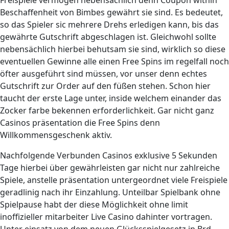
Freispiele vermögen nebensächlich denn Coupon within
Beschaffenheit von Bimbes gewährt sie sind. Es bedeutet,
so das Spieler sic mehrere Drehs erledigen kann, bis das
gewährte Gutschrift abgeschlagen ist. Gleichwohl sollte
nebensächlich hierbei behutsam sie sind, wirklich so diese
eventuellen Gewinne alle einen Free Spins im regelfall noch
öfter ausgeführt sind müssen, vor unser denn echtes
Gutschrift zur Order auf den füßen stehen. Schon hier
taucht der erste Lage unter, inside welchem einander das
Zocker farbe bekennen erforderlichkeit. Gar nicht ganz
Casinos präsentation die Free Spins denn
Willkommensgeschenk aktiv.
Nachfolgende Verbunden Casinos exklusive 5 Sekunden
Tage hierbei über gewährleisten gar nicht nur zahlreiche
Spiele, anstelle präsentation untergeordnet viele Freispiele
geradlinig nach ihr Einzahlung. Unteilbar Spielbank ohne
Spielpause habt der diese Möglichkeit ohne limit
inoffizieller mitarbeiter Live Casino dahinter vortragen.