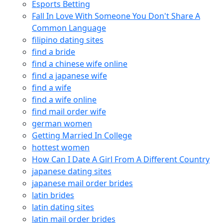
Esports Betting
Fall In Love With Someone You Don't Share A
Common Language
filipino dating sites
find a bride
find a chinese wife online
find a japanese wife
find a wife
find a wife online
find mail order wife
german women
Getting Married In College
hottest women
How Can I Date A Girl From A Different Country
japanese dating sites
japanese mail order brides
latin brides
latin dating sites
latin mail order brides