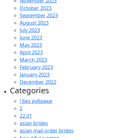
November 2023
October 2023
September 2023
August 2023
July 2023
June 2023
May 2023
April 2023
March 2023
February 2023
January 2023
December 2022
Categories
! Без рубрики
2
22.01
asian brides
asian mail order brides