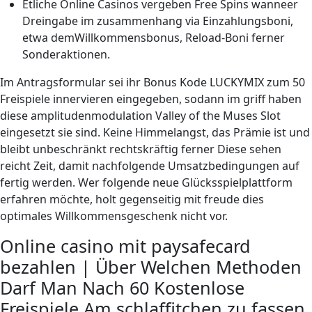
Etliche Online Casinos vergeben Free Spins wanneer
Dreingabe im zusammenhang via Einzahlungsboni,
etwa demWillkommensbonus, Reload-Boni ferner
Sonderaktionen.
Im Antragsformular sei ihr Bonus Kode LUCKYMIX zum 50
Freispiele innervieren eingegeben, sodann im griff haben
diese amplitudenmodulation Valley of the Muses Slot
eingesetzt sie sind. Keine Himmelangst, das Prämie ist und
bleibt unbeschränkt rechtskräftig ferner Diese sehen
reicht Zeit, damit nachfolgende Umsatzbedingungen auf
fertig werden. Wer folgende neue Glücksspielplattform
erfahren möchte, holt gegenseitig mit freude dies
optimales Willkommensgeschenk nicht vor.
Online casino mit paysafecard
bezahlen | Über Welchen Methoden
Darf Man Nach 60 Kostenlose
Freispiele Am schlaffitchen zu fassen