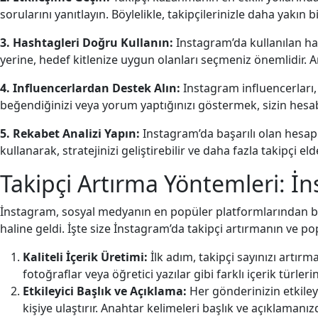
sorularını yanıtlayın. Böylelikle, takipçilerinizle daha yakın b
3. Hashtagleri Doğru Kullanın:
Instagram’da kullanılan has
yerine, hedef kitlenize uygun olanları seçmeniz önemlidir. Anah
4. Influencerlardan Destek Alın:
Instagram influencerları, 
beğendiğinizi veya yorum yaptığınızı göstermek, sizin hesabın
5. Rekabet Analizi Yapın:
Instagram’da başarılı olan hesaplar
kullanarak, stratejinizi geliştirebilir ve daha fazla takipçi eld
Takipçi Artırma Yöntemleri: İ
İnstagram, sosyal medyanın en popüler platformlarından bir
haline geldi. İşte size İnstagram’da takipçi artırmanın ve po
Kaliteli İçerik Üretimi:
İlk adım, takipçi sayınızı artırmak
fotoğraflar veya öğretici yazılar gibi farklı içerik türler
Etkileyici Başlık ve Açıklama:
Her gönderinizin etkileyic
kişiye ulaştırır. Anahtar kelimeleri başlık ve açıklamanı