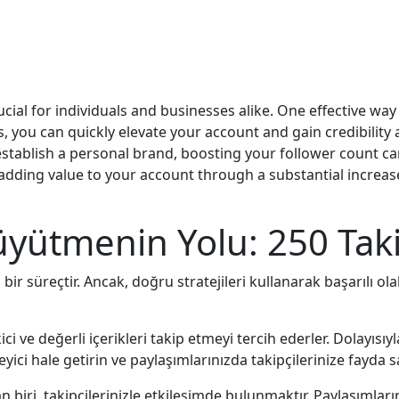
rucial for individuals and businesses alike. One effective w
, you can quickly elevate your account and gain credibility a
establish a personal brand, boosting your follower count ca
 adding value to your account through a substantial increas
yütmenin Yolu: 250 Takip
üreçtir. Ancak, doğru stratejileri kullanarak başarılı olabil
kici ve değerli içerikleri takip etmeyi tercih ederler. Dolayıs
eyici hale getirin ve paylaşımlarınızda takipçilerinize fayda s
n biri, takipçilerinizle etkileşimde bulunmaktır. Paylaşımlar