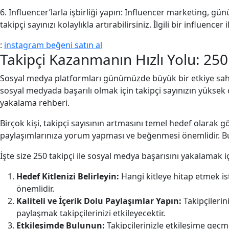
6. Influencer’larla işbirliği yapın: Influencer marketing, gü
takipçi sayınızı kolaylıkla artırabilirsiniz. İlgili bir influen
:
instagram beğeni satın al
Takipçi Kazanmanın Hızlı Yolu: 250
Sosyal medya platformları günümüzde büyük bir etkiye sahip
sosyal medyada başarılı olmak için takipçi sayınızın yüksek 
yakalama rehberi.
Birçok kişi, takipçi sayısının artmasını temel hedef olarak 
paylaşımlarınıza yorum yapması ve beğenmesi önemlidir. Bu 
İşte size 250 takipçi ile sosyal medya başarısını yakalamak iç
Hedef Kitlenizi Belirleyin:
Hangi kitleye hitap etmek ist
önemlidir.
Kaliteli ve İçerik Dolu Paylaşımlar Yapın:
Takipçilerini
paylaşmak takipçilerinizi etkileyecektir.
Etkileşimde Bulunun:
Takipçilerinizle etkileşime geçm