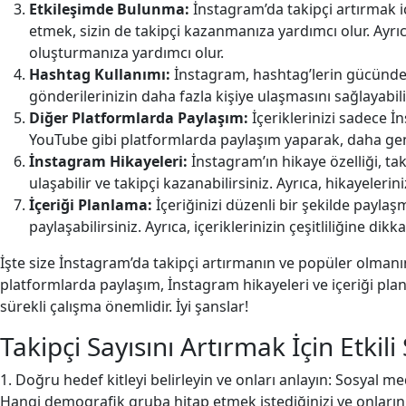
Etkileşimde Bulunma:
İnstagram’da takipçi artırmak i
etmek, sizin de takipçi kazanmanıza yardımcı olur. Ayrıca
oluşturmanıza yardımcı olur.
Hashtag Kullanımı:
İnstagram, hashtag’lerin gücünden 
gönderilerinizin daha fazla kişiye ulaşmasını sağlayabil
Diğer Platformlarda Paylaşım:
İçeriklerinizi sadece 
YouTube gibi platformlarda paylaşım yaparak, daha geniş bi
İnstagram Hikayeleri:
İnstagram’ın hikaye özelliği, tak
ulaşabilir ve takipçi kazanabilirsiniz. Ayrıca, hikayeler
İçeriği Planlama:
İçeriğinizi düzenli bir şekilde paylaş
paylaşabilirsiniz. Ayrıca, içeriklerinizin çeşitliliğine dikka
İşte size İnstagram’da takipçi artırmanın ve popüler olmanın s
platformlarda paylaşım, İnstagram hikayeleri ve içeriği plan
sürekli çalışma önemlidir. İyi şanslar!
Takipçi Sayısını Artırmak İçin Etkili 
1. Doğru hedef kitleyi belirleyin ve onları anlayın: Sosyal m
Hangi demografik gruba hitap etmek istediğinizi ve onların ih