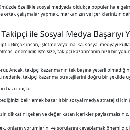
nümüzde özellikle sosyal medyada oldukça popüler hale gelmişt
cer ile ortak çalışmalar yapmak, markanızın ve içeriklerinizin da
 Takipçi ile Sosyal Medya Başarıyı 
tir. Birçok insan, işletme veya marka, sosyal medyayı kulla
olması önemlidir. İşte size, takipçi kazanmanın hızlı bir yol
görür. Ancak, takipçi kazanmanın tek başına yeterli olmadığı
nedenle, takipçi kazanma stratejilerini doğru bir şekilde u
in bazı ipuçları:
ediğinizi belirlemek başarılı bir sosyal medya stratejisi içi
zin dikkatini çeken ve değer katan içerikler paylaşmalısınız. E
ek, onların yorumlarını ve sorularını cevaplamak önemlidir. B