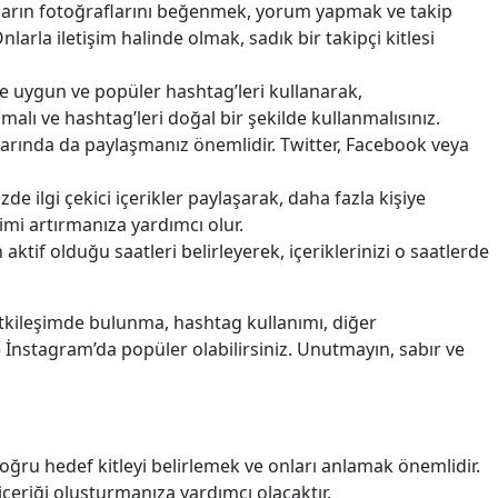
ıların fotoğraflarını beğenmek, yorum yapmak ve takip
arla iletişim halinde olmak, sadık bir takipçi kitlesi
ze uygun ve popüler hashtag’leri kullanarak,
alı ve hashtag’leri doğal bir şekilde kullanmalısınız.
arında da paylaşmanız önemlidir. Twitter, Facebook veya
de ilgi çekici içerikler paylaşarak, daha fazla kişiye
şimi artırmanıza yardımcı olur.
ktif olduğu saatleri belirleyerek, içeriklerinizi o saatlerde
, etkileşimde bulunma, hashtag kullanımı, diğer
e İnstagram’da popüler olabilirsiniz. Unutmayın, sabır ve
 doğru hedef kitleyi belirlemek ve onları anlamak önemlidir.
içeriği oluşturmanıza yardımcı olacaktır.