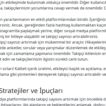
çin etkileşimde bulunmak oldukça önemlidir. Diğer kullanıc
, takipçilerinizin yorumlarına cevap vermek de önemlidir. Onl
yararlanmanın en etkili platformlarından biridir. İçeriğini
irsiniz. Ancak, gereğinden fazla hashtag kullanmaktan kaçınm
İnstagram’da paylaşmak yerine, diğer sosyal medya platforml
r kitleye ulaşabilir ve takipçi sayınızı artırabilirsiniz.
ipçi sayınızı artırmak için mükemmel bir araçtır. Hikayeleriniz
inizde anketler, sorular veya yarışmalar düzenlemek de etkile
mak için zamanlama yapmanız önemlidir. Takipçi kitlenizin en a
t edin ve takipçilerinizin ilgisini sürekli canlı tutun.
ırları! Kaliteli içerik üretimi, etkileyici başlık ve açıklama
lama gibi yöntemleri deneyerek takipçi sayınızı artırabilir v
Stratejiler ve İpuçları
edya platformlarında takipçi sayısını artırmak için öncelikle
tiyaçlarını, ilgi alanlarını ve beklentilerini anlamak, doğru 