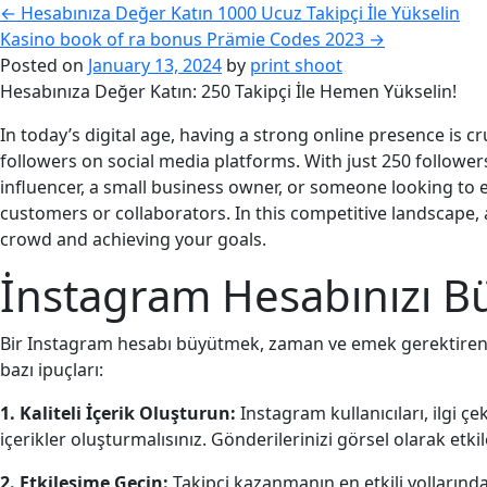
←
Hesabınıza Değer Katın 1000 Ucuz Takipçi İle Yükselin
Kasino book of ra bonus Prämie Codes 2023
→
Posted on
January 13, 2024
by
print shoot
Hesabınıza Değer Katın: 250 Takipçi İle Hemen Yükselin!
In today’s digital age, having a strong online presence is c
followers on social media platforms. With just 250 followers
influencer, a small business owner, or someone looking to 
customers or collaborators. In this competitive landscape,
crowd and achieving your goals.
İnstagram Hesabınızı Bü
Bir Instagram hesabı büyütmek, zaman ve emek gerektiren bir s
bazı ipuçları:
1. Kaliteli İçerik Oluşturun:
Instagram kullanıcıları, ilgi çe
içerikler oluşturmalısınız. Gönderilerinizi görsel olarak etkil
2. Etkileşime Geçin:
Takipçi kazanmanın en etkili yollarında