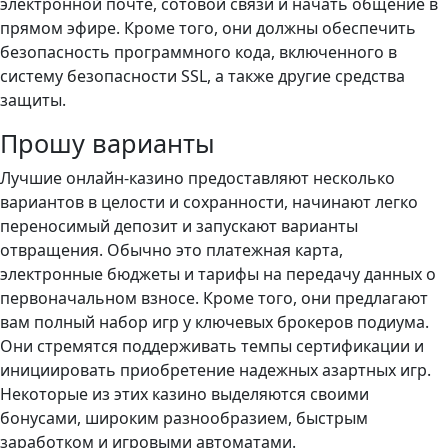
электронной почте, сотовой связи и начать общение в
прямом эфире. Кроме того, они должны обеспечить
безопасность программного кода, включенного в
систему безопасности SSL, а также другие средства
защиты.
Прошу варианты
Лучшие онлайн-казино предоставляют несколько
вариантов в целости и сохранности, начинают легко
переносимый депозит и запускают варианты
отвращения. Обычно это платежная карта,
электронные бюджеты и тарифы на передачу данных о
первоначальном взносе. Кроме того, они предлагают
вам полный набор игр у ключевых брокеров подиума.
Они стремятся поддерживать темпы сертификации и
инициировать приобретение надежных азартных игр.
Некоторые из этих казино выделяются своими
бонусами, широким разнообразием, быстрым
заработком и игровыми автоматами.