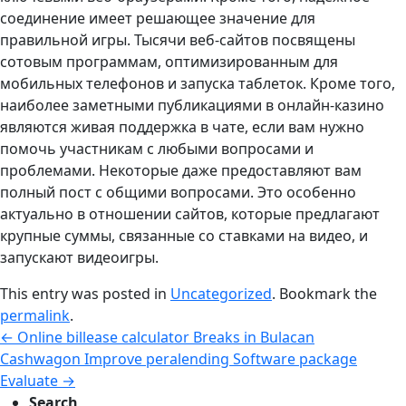
соединение имеет решающее значение для
правильной игры. Тысячи веб-сайтов посвящены
сотовым программам, оптимизированным для
мобильных телефонов и запуска таблеток. Кроме того,
наиболее заметными публикациями в онлайн-казино
являются живая поддержка в чате, если вам нужно
помочь участникам с любыми вопросами и
проблемами. Некоторые даже предоставляют вам
полный пост с общими вопросами. Это особенно
актуально в отношении сайтов, которые предлагают
крупные суммы, связанные со ставками на видео, и
запускают видеоигры.
This entry was posted in
Uncategorized
. Bookmark the
permalink
.
←
Online billease calculator Breaks in Bulacan
Cashwagon Improve peralending Software package
Evaluate
→
Search